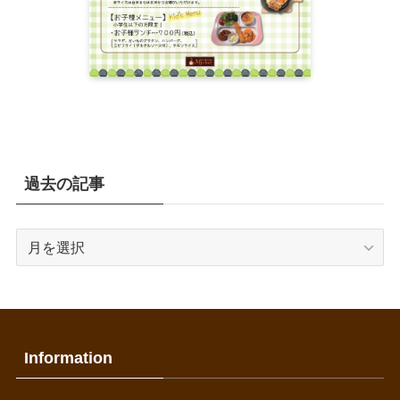
過去の記事
過
去
の
記
事
Information