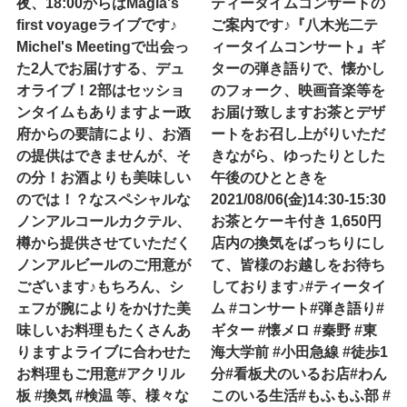
夜、18:00からはMagia's
ティータイムコンサートの
first voyageライブです♪
ご案内です♪『八木光二テ
Michel's Meetingで出会っ
ィータイムコンサート』ギ
た2人でお届けする、デュ
ターの弾き語りで、懐かし
オライブ！2部はセッショ
のフォーク、映画音楽等を
ンタイムもありますよー政
お届け致します️お茶とデザ
府からの要請により、お酒
ートをお召し上がりいただ
の提供はできませんが、そ
きながら、ゆったりとした
の分！お酒よりも美味しい
午後のひとときを️
のでは！？なスペシャルな
2021/08/06(金)14:30-15:30
ノンアルコールカクテル、
お茶とケーキ付き 1,650円
樽から提供させていただく
店内の換気をばっちりにし
ノンアルビールのご用意が
て、皆様のお越しをお待ち
ございます♪もちろん、シ
しております♪#ティータイ
ェフが腕によりをかけた美
ム #コンサート#弾き語り#
味しいお料理もたくさんあ
ギター #懐メロ #秦野 #東
りますよライブに合わせた
海大学前 #小田急線 #徒歩1
お料理もご用意#アクリル
分#看板犬のいるお店#わん
板 #換気 #検温 等、様々な
このいる生活#もふもふ部 #