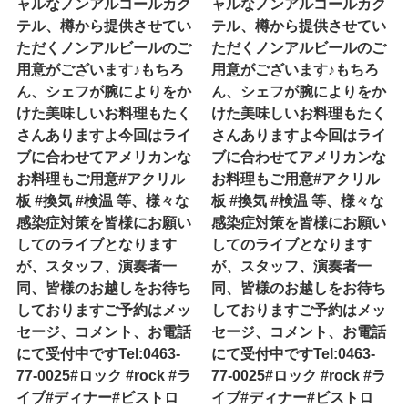
ャルなノンアルコールカク
ャルなノンアルコールカク
テル、樽から提供させてい
テル、樽から提供させてい
ただくノンアルビールのご
ただくノンアルビールのご
用意がございます♪もちろ
用意がございます♪もちろ
ん、シェフが腕によりをか
ん、シェフが腕によりをか
けた美味しいお料理もたく
けた美味しいお料理もたく
さんありますよ今回はライ
さんありますよ今回はライ
ブに合わせてアメリカンな
ブに合わせてアメリカンな
お料理もご用意#アクリル
お料理もご用意#アクリル
板 #換気 #検温 等、様々な
板 #換気 #検温 等、様々な
感染症対策を皆様にお願い
感染症対策を皆様にお願い
してのライブとなります
してのライブとなります
が、スタッフ、演奏者一
が、スタッフ、演奏者一
同、皆様のお越しをお待ち
同、皆様のお越しをお待ち
しておりますご予約はメッ
しておりますご予約はメッ
セージ、コメント、お電話
セージ、コメント、お電話
にて受付中ですTel:0463-
にて受付中ですTel:0463-
77-0025#ロック #rock #ラ
77-0025#ロック #rock #ラ
イブ#ディナー#ビストロ
イブ#ディナー#ビストロ