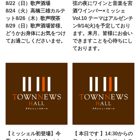
8/22（日）歌声酒場
弦の夜にワインと音楽を宮
8/24（火）高橋三雄カルテ
酒ワインバー×ミッシェ
ット8/26（木）歌声喫茶
Vol.10 テーマはアルゼンチ
8/29（日）歌声酒場皆様、
ン9/14(火)を予定しており
どうかお身体にお気をつけ
ます。来月、皆様にお会い
てお過ごしくださいませ。
できますことを心待ちにし
ております。
【ミッシェル初登場】今
【 本日です 】14:30からの