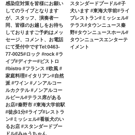
感染症対策を皆様にお願い
スタンダードプードル#子
してのライブとなります
犬います #東海大学前#ライ
が、スタッフ、演奏者一
ブレストラン#ミッシェル#
同、皆様のお越しをお待ち
テラス#タウンニュース秦
しておりますご予約はメッ
野#タウンニュースホール#
セージ、コメント、お電話
タウンニュースエンターテ
にて受付中ですTel:0463-
イメント
77-0025#ロック #rock #ラ
イブ#ディナー#ビストロ
#bistro #フランス #欧風 #
家庭料理#イタリアン#自然
派 #ワイン #ノンアルコー
ルカクテル #ノンアルコー
ルビール#テラス席がある
お店#秦野市 #東海大学前駅
#徒歩1分#ライブ#レストラ
ン#ミッシェル#看板犬のい
るお店 #スタンダードプー
ドル#みゅうちゃん