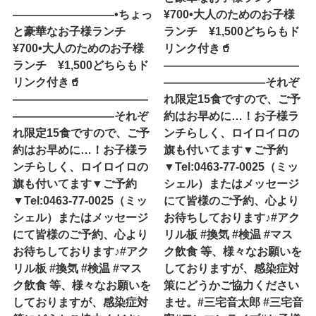
—————————•ちょっ
¥700•大人のためのお子様
と豪華なお子様ランチ
ランチ ¥1,500どちらもド
¥700•大人のためのお子様
リンク付き🥤
ランチ ¥1,500どちらもド
————————————
リンク付き🥤
—————————それぞ
————————————
れ限定15食ですので、ご予
—————————それぞ
約はお早めに…！お子様ラ
れ限定15食ですので、ご予
ンチらしく、ロイロイロの
約はお早めに…！お子様ラ
旗も付いてます▼ご予約
ンチらしく、ロイロイロの
▼Tel:0463-77-0025（ミッ
旗も付いてます▼ご予約
シェル）またはメッセージ
▼Tel:0463-77-0025（ミッ
にて皆様のご予約、心より
シェル）またはメッセージ
お待ちしております♪#アク
にて皆様のご予約、心より
リル板 #換気 #検温 #マス
お待ちしております♪#アク
ク飲食 等、様々なお願いを
リル板 #換気 #検温 #マス
しておりますが、感染症対
ク飲食 等、様々なお願いを
策にどうかご協力ください
しておりますが、感染症対
ませ。#三宅音太郎 #三宅音