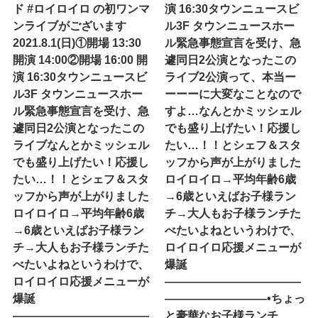
ド #ロイロイロ の初ワンマ
演 16:30タウンニュースビ
ンライブがございます
ル3F タウンニュースホー
2021.8.1(日)①開場 13:30
ル緊急事態宣言を受け、急
開演 14:00②開場 16:00 開
遽同日2公演となったこの
演 16:30タウンニュースビ
ライブ2公演って、本当ー
ル3F タウンニュースホー
ーーーに大変なことなので
ル緊急事態宣言を受け、急
すよ…なんとかミッシェル
遽同日2公演となったこの
でも盛り上げたい！応援し
ライブなんとかミッシェル
たい…！！とシェフ＆スタ
でも盛り上げたい！応援し
ッフから声が上がりました
たい…！！とシェフ＆スタ
ロイロイロ→平均年齢6歳
ッフから声が上がりました
→6歳といえばお子様ラン
ロイロイロ→平均年齢6歳
チ→大人もお子様ランチた
→6歳といえばお子様ラン
べたいよね︎というわけで、
チ→大人もお子様ランチた
ロイロイロ応援メニューが
べたいよね︎というわけで、
爆誕
ロイロイロ応援メニューが
————————————
爆誕
—————————•ちょっ
————————————
と豪華なお子様ランチ