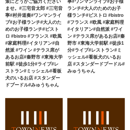
策にどうかご協力ください
寧#ワンマンライブ#お子様
ませ。#三宅音太郎 #三宅音
ランチ#大人のためのお子
寧#村井道奏#ワンマンライ
様ランチ#ビストロ #bistro
ブ#お子様ランチ#大人のた
#フランス #欧風 #家庭料理
めのお子様ランチ#ビスト
#イタリアン#自然派 #ワイ
ロ #bistro #フランス #欧風
ン #テラス席があるお店#秦
#家庭料理#イタリアン#自
野市 #東海大学前駅 #徒歩1
然派 #ワイン #テラス席が
分#ライブ#レストラン#ミ
あるお店#秦野市 #東海大学
ッシェル#看板犬のいるお
前駅 #徒歩1分#ライブ#レ
店 #スタンダードプードル#
ストラン#ミッシェル#看板
みゅうちゃん
犬のいるお店 #スタンダー
ドプードル#みゅうちゃん