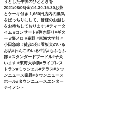
りとした午後のひとときを️
2021/08/06(金)14:30-15:30お茶
とケーキ付き 1,650円店内の換気
をばっちりにして、皆様のお越し
をお待ちしております♪#ティータ
イム #コンサート#弾き語り#ギタ
ー #懐メロ #秦野 #東海大学前 #
小田急線 #徒歩1分#看板犬のいる
お店#わんこのいる生活#もふもふ
部 #スタンダードプードル#子犬
います #東海大学前#ライブレス
トラン#ミッシェル#テラス#タウ
ンニュース秦野#タウンニュース
ホール#タウンニュースエンター
テイメント