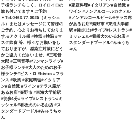
子様ランチらしく、ロイロイロの
#家庭料理#イタリアン#自然派 #
旗も付いてます▼ご予約
ワイン #ノンアルコールカクテル
▼Tel:0463-77-0025（ミッシェ
#ノンアルコールビール#テラス席
ル）またはメッセージにて皆様の
があるお店#秦野市 #東海大学前
ご予約、心よりお待ちしておりま
駅 #徒歩1分#ライブ#レストラン#
す♪#アクリル板 #換気 #検温 #マ
ミッシェル#看板犬のいるお店 #
スク飲食 等、様々なお願いをし
スタンダードプードル#みゅうち
ておりますが、感染症対策にどう
ゃん
かご協力くださいませ。#三宅音
太郎 #三宅音寧#ワンマンライブ#
お子様ランチ#大人のためのお子
様ランチ#ビストロ #bistro #フラ
ンス #欧風 #家庭料理#イタリア
ン#自然派 #ワイン #テラス席が
あるお店#秦野市 #東海大学前駅
#徒歩1分#ライブ#レストラン#ミ
ッシェル#看板犬のいるお店 #ス
タンダードプードル#みゅうちゃ
ん