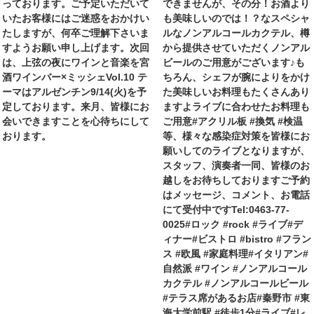
っております。ご予定いただいて
できませんが、その分！お酒より
いたお客様にはご迷惑をおかけい
も美味しいのでは！？なスペシャ
たしますが、何卒ご理解下さいま
ルなノンアルコールカクテル、樽
すようお願い申し上げます。次回
から提供させていただくノンアル
は、上弦の夜にワインと音楽を宮
ビールのご用意がございます♪も
酒ワインバー×ミッシェVol.10 テ
ちろん、シェフが腕によりをかけ
ーマはアルゼンチン9/14(火)を予
た美味しいお料理もたくさんあり
定しております。来月、皆様にお
ますよライブに合わせたお料理も
会いできますことを心待ちにして
ご用意#アクリル板 #換気 #検温
おります。
等、様々な感染症対策を皆様にお
願いしてのライブとなりますが、
スタッフ、演奏者一同、皆様のお
越しをお待ちしておりますご予約
はメッセージ、コメント、お電話
にて受付中ですTel:0463-77-
0025#ロック #rock #ライブ#デ
ィナー#ビストロ #bistro #フラン
ス #欧風 #家庭料理#イタリアン#
自然派 #ワイン #ノンアルコール
カクテル #ノンアルコールビール
#テラス席があるお店#秦野市 #東
海大学前駅 #徒歩1分#ライブ#レ