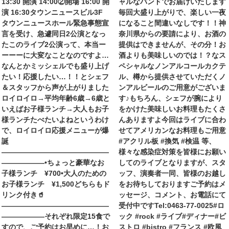
13:30 開演 14:00②開場 16:00 開
ャルなバンドでお届けいたします
演 16:30タウンニュースビル3F
毎回大盛り上がりで、楽しい一夜
タウンニュースホール緊急事態宣
になること間違いなしです！！神
言を受け、急遽同日2公演となっ
奈川県からの要請により、お酒の
たこのライブ2公演って、本当ー
提供はできませんが、その分！お
ーーーに大変なことなのですよ…
酒よりも美味しいのでは！？なス
なんとかミッシェルでも盛り上げ
ペシャルなノンアルコールカクテ
たい！応援したい…！！とシェフ
ル、樽から提供させていただくノ
＆スタッフから声が上がりました
ンアルビールのご用意がございま
ロイロイロ→平均年齢6歳→6歳と
す♪もちろん、シェフが腕により
いえばお子様ランチ→大人もお子
をかけた美味しいお料理もたくさ
様ランチたべたいよね︎というわけ
んありますよ今回はライブに合わ
で、ロイロイロ応援メニューが爆
せてアメリカンなお料理もご用意
誕
#アクリル板 #換気 #検温 等、
———————————————
様々な感染症対策を皆様にお願い
——————•ちょっと豪華なお
してのライブとなりますが、スタ
子様ランチ ¥700•大人のための
ッフ、演奏者一同、皆様のお越し
お子様ランチ ¥1,500どちらもド
をお待ちしておりますご予約はメ
リンク付き🥤
ッセージ、コメント、お電話にて
———————————————
受付中ですTel:0463-77-0025#ロ
——————それぞれ限定15食で
ック #rock #ライブ#ディナー#ビ
すので、ご予約はお早めに…！お
ストロ #bistro #フランス #欧風