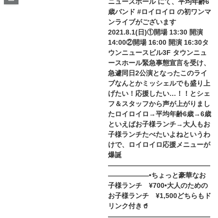
ニュースホール にて、平均年齢6
歳バンド #ロイロイロ の初ワンマ
ンライブがございます
2021.8.1(日)①開場 13:30 開演
14:00②開場 16:00 開演 16:30タ
ウンニュースビル3F タウンニュ
ースホール緊急事態宣言を受け、
急遽同日2公演となったこのライ
ブなんとかミッシェルでも盛り上
げたい！応援したい…！！とシェ
フ＆スタッフから声が上がりまし
たロイロイロ→平均年齢6歳→6歳
といえばお子様ランチ→大人もお
子様ランチたべたいよね︎というわ
けで、ロイロイロ応援メニューが
爆誕
———————————————
——————•ちょっと豪華なお
子様ランチ ¥700•大人のための
お子様ランチ ¥1,500どちらもド
リンク付き🥤
———————————————