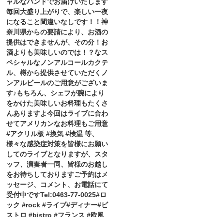
ャルなバンドでお届けいたします
毎回大盛り上がりで、楽しい一夜
になること間違いなしです！！神
奈川県からの要請により、お酒の
提供はできませんが、その分！お
酒よりも美味しいのでは！？なス
ペシャルなノンアルコールカクテ
ル、樽から提供させていただくノ
ンアルビールのご用意がございま
す♪もちろん、シェフが腕により
をかけた美味しいお料理もたくさ
んありますよ今回はライブに合わ
せてアメリカンなお料理もご用意
#アクリル板 #換気 #検温 等、
様々な感染症対策を皆様にお願い
してのライブとなりますが、スタ
ッフ、演奏者一同、皆様のお越し
をお待ちしておりますご予約はメ
ッセージ、コメント、お電話にて
受付中ですTel:0463-77-0025#ロ
ック #rock #ライブ#ディナー#ビ
ストロ #bistro #フランス #欧風