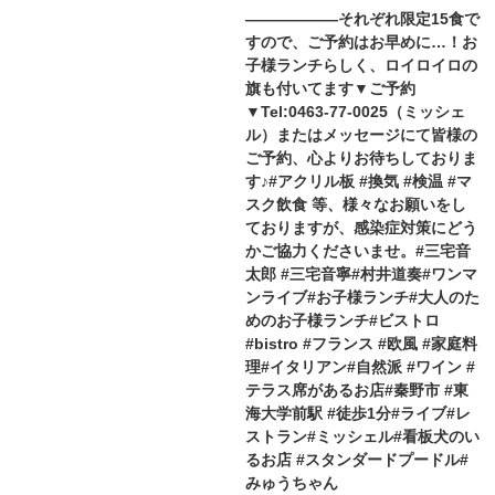
——————それぞれ限定15食で
すので、ご予約はお早めに…！お
子様ランチらしく、ロイロイロの
旗も付いてます▼ご予約
▼Tel:0463-77-0025（ミッシェ
ル）またはメッセージにて皆様の
ご予約、心よりお待ちしておりま
す♪#アクリル板 #換気 #検温 #マ
スク飲食 等、様々なお願いをし
ておりますが、感染症対策にどう
かご協力くださいませ。#三宅音
太郎 #三宅音寧#村井道奏#ワンマ
ンライブ#お子様ランチ#大人のた
めのお子様ランチ#ビストロ
#bistro #フランス #欧風 #家庭料
理#イタリアン#自然派 #ワイン #
テラス席があるお店#秦野市 #東
海大学前駅 #徒歩1分#ライブ#レ
ストラン#ミッシェル#看板犬のい
るお店 #スタンダードプードル#
みゅうちゃん