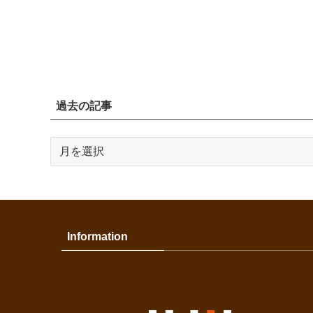
過去の記事
過
去
の
記
事
Information