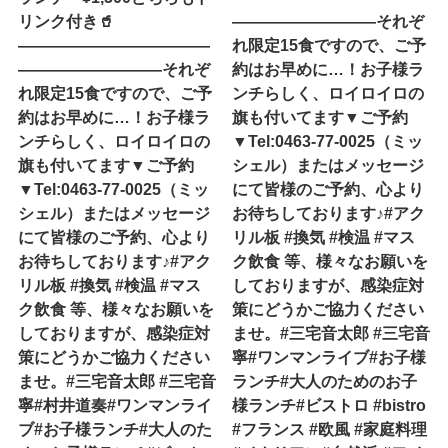
リンク付き🥤
—————————それぞ
————————————
れ限定15食ですので、ご予
—————————それぞ
約はお早めに…！お子様ラ
れ限定15食ですので、ご予
ンチらしく、ロイロイロの
約はお早めに…！お子様ラ
旗も付いてます▼ご予約
ンチらしく、ロイロイロの
▼Tel:0463-77-0025（ミッ
旗も付いてます▼ご予約
シェル）またはメッセージ
▼Tel:0463-77-0025（ミッ
にて皆様のご予約、心より
シェル）またはメッセージ
お待ちしております♪#アク
にて皆様のご予約、心より
リル板 #換気 #検温 #マス
お待ちしております♪#アク
ク飲食 等、様々なお願いを
リル板 #換気 #検温 #マス
しておりますが、感染症対
ク飲食 等、様々なお願いを
策にどうかご協力ください
しておりますが、感染症対
ませ。#三宅音太郎 #三宅音
策にどうかご協力ください
寧#ワンマンライブ#お子様
ませ。#三宅音太郎 #三宅音
ランチ#大人のためのお子
寧#村井道奏#ワンマンライ
様ランチ#ビストロ #bistro
ブ#お子様ランチ#大人のた
#フランス #欧風 #家庭料理