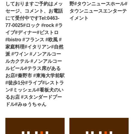
しておりますご予約はメッ
野#タウンニュースホール#
セージ、コメント、お電話
タウンニュースエンターテ
にて受付中ですTel:0463-
イメント
77-0025#ロック #rock #ラ
イブ#ディナー#ビストロ
#bistro #フランス #欧風 #
家庭料理#イタリアン#自然
派 #ワイン #ノンアルコー
ルカクテル #ノンアルコー
ルビール#テラス席がある
お店#秦野市 #東海大学前駅
#徒歩1分#ライブ#レストラ
ン#ミッシェル#看板犬のい
るお店 #スタンダードプー
ドル#みゅうちゃん