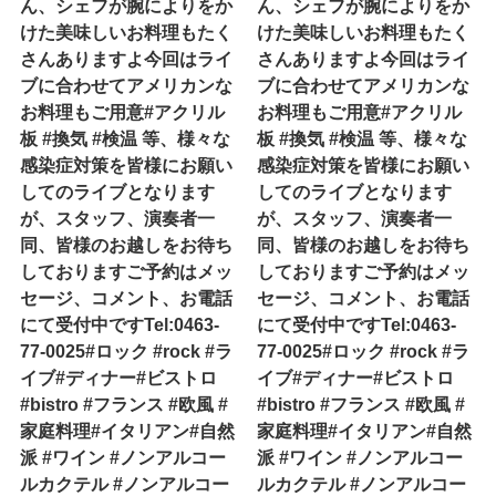
ん、シェフが腕によりをか
ん、シェフが腕によりをか
けた美味しいお料理もたく
けた美味しいお料理もたく
さんありますよ今回はライ
さんありますよ今回はライ
ブに合わせてアメリカンな
ブに合わせてアメリカンな
お料理もご用意#アクリル
お料理もご用意#アクリル
板 #換気 #検温 等、様々な
板 #換気 #検温 等、様々な
感染症対策を皆様にお願い
感染症対策を皆様にお願い
してのライブとなります
してのライブとなります
が、スタッフ、演奏者一
が、スタッフ、演奏者一
同、皆様のお越しをお待ち
同、皆様のお越しをお待ち
しておりますご予約はメッ
しておりますご予約はメッ
セージ、コメント、お電話
セージ、コメント、お電話
にて受付中ですTel:0463-
にて受付中ですTel:0463-
77-0025#ロック #rock #ラ
77-0025#ロック #rock #ラ
イブ#ディナー#ビストロ
イブ#ディナー#ビストロ
#bistro #フランス #欧風 #
#bistro #フランス #欧風 #
家庭料理#イタリアン#自然
家庭料理#イタリアン#自然
派 #ワイン #ノンアルコー
派 #ワイン #ノンアルコー
ルカクテル #ノンアルコー
ルカクテル #ノンアルコー