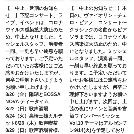
【 中止・延期のお知ら
【 中止のお知らせ 】本
せ 】下記コンサート、ラ
日の、ヴァイオリン・チェ
イブ、イベントは、コロナ
ロ・ピアノ コンサート〜
ウイルス感染拡大防止のた
クラシックの名曲からピア
め、中止となりました。ミ
ソラまでは、コロナウイル
ッシェルスタッフ、演奏者
ス感染拡大防止のため、中
一同、一刻も早い終息を願
止となりました。ミッシェ
っております。ご予定いた
ルスタッフ、演奏者一同、
だいていたお客様にはご迷
一刻も早い終息を願ってお
惑をおかけいたしますが、
ります。ご予定いただいて
何卒ご理解下さいますよう
いたお客様にはご迷惑をお
お願い申し上げます。
かけいたしますが、何卒ご
8/20（金）陽瑚とBOSSA
理解下さいますようお願い
NOVA ティータイム
申し上げます。次回は、上
8/22（日）歌声酒場
弦の夜にワインと音楽を宮
8/24（火）高橋三雄カルテ
酒ワインバー×ミッシェ
ット8/26（木）歌声喫茶
Vol.10 テーマはアルゼンチ
8/29（日）歌声酒場皆様、
ン9/14(火)を予定しており