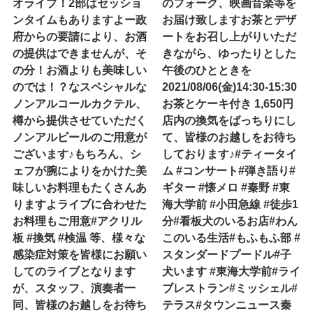
オライブ！2部はセッショ
のフォーク、映画音楽等を
ンタイムもありますよー政
お届け致します️お茶とデザ
府からの要請により、お酒
ートをお召し上がりいただ
の提供はできませんが、そ
きながら、ゆったりとした
の分！お酒よりも美味しい
午後のひとときを️
のでは！？なスペシャルな
2021/08/06(金)14:30-15:30
ノンアルコールカクテル、
お茶とケーキ付き 1,650円
樽から提供させていただく
店内の換気をばっちりにし
ノンアルビールのご用意が
て、皆様のお越しをお待ち
ございます♪もちろん、シ
しております♪#ティータイ
ェフが腕によりをかけた美
ム #コンサート#弾き語り#
味しいお料理もたくさんあ
ギター #懐メロ #秦野 #東
りますよライブに合わせた
海大学前 #小田急線 #徒歩1
お料理もご用意#アクリル
分#看板犬のいるお店#わん
板 #換気 #検温 等、様々な
このいる生活#もふもふ部 #
感染症対策を皆様にお願い
スタンダードプードル#子
してのライブとなります
犬います #東海大学前#ライ
が、スタッフ、演奏者一
ブレストラン#ミッシェル#
同、皆様のお越しをお待ち
テラス#タウンニュース秦