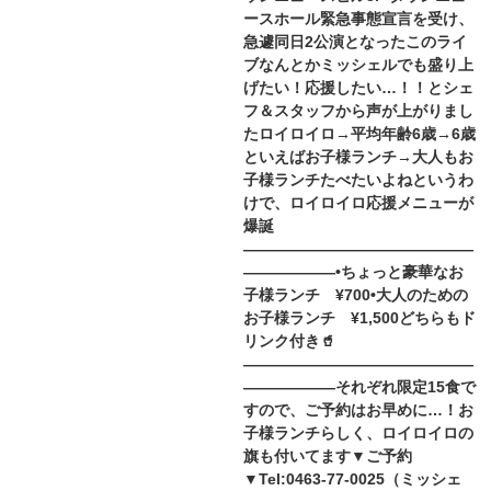
ースホール緊急事態宣言を受け、
急遽同日2公演となったこのライ
ブなんとかミッシェルでも盛り上
げたい！応援したい…！！とシェ
フ＆スタッフから声が上がりまし
たロイロイロ→平均年齢6歳→6歳
といえばお子様ランチ→大人もお
子様ランチたべたいよね︎というわ
けで、ロイロイロ応援メニューが
爆誕
———————————————
——————•ちょっと豪華なお
子様ランチ ¥700•大人のための
お子様ランチ ¥1,500どちらもド
リンク付き🥤
———————————————
——————それぞれ限定15食で
すので、ご予約はお早めに…！お
子様ランチらしく、ロイロイロの
旗も付いてます▼ご予約
▼Tel:0463-77-0025（ミッシェ