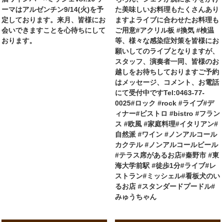
ーマはアルゼンチン9/14(火)を予
た美味しいお料理もたくさんあり
定しております。来月、皆様にお
ますよライブに合わせたお料理も
会いできますことを心待ちにして
ご用意#アクリル板 #換気 #検温
おります。
等、様々な感染症対策を皆様にお
願いしてのライブとなりますが、
スタッフ、演奏者一同、皆様のお
越しをお待ちしておりますご予約
はメッセージ、コメント、お電話
にて受付中ですTel:0463-77-
0025#ロック #rock #ライブ#デ
ィナー#ビストロ #bistro #フラン
ス #欧風 #家庭料理#イタリアン#
自然派 #ワイン #ノンアルコール
カクテル #ノンアルコールビール
#テラス席があるお店#秦野市 #東
海大学前駅 #徒歩1分#ライブ#レ
ストラン#ミッシェル#看板犬のい
るお店 #スタンダードプードル#
みゅうちゃん