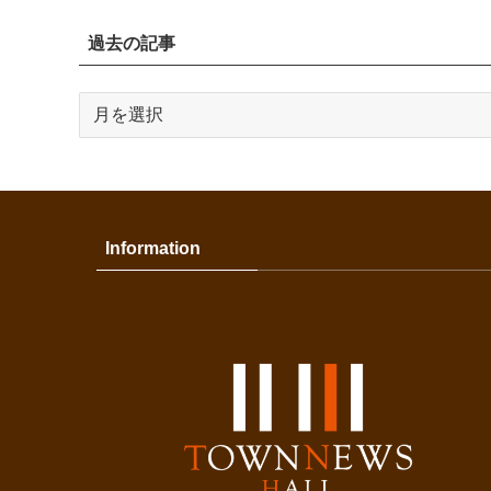
過去の記事
過
去
の
記
事
Information