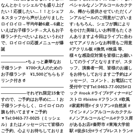
なんとかミッシェルでも盛り上げ
ペシャルなノンアルコールカクテ
たい！応援したい…！！とシェフ
ル、樽から提供させていただくノ
＆スタッフから声が上がりました
ンアルビールのご用意がございま
ロイロイロ→平均年齢6歳→6歳と
す♪もちろん、シェフが腕により
いえばお子様ランチ→大人もお子
をかけた美味しいお料理もたくさ
様ランチたべたいよね︎というわけ
んありますよ今回はライブに合わ
で、ロイロイロ応援メニューが爆
せてアメリカンなお料理もご用意
誕
#アクリル板 #換気 #検温 等、
———————————————
様々な感染症対策を皆様にお願い
——————•ちょっと豪華なお
してのライブとなりますが、スタ
子様ランチ ¥700•大人のための
ッフ、演奏者一同、皆様のお越し
お子様ランチ ¥1,500どちらもド
をお待ちしておりますご予約はメ
リンク付き🥤
ッセージ、コメント、お電話にて
———————————————
受付中ですTel:0463-77-0025#ロ
——————それぞれ限定15食で
ック #rock #ライブ#ディナー#ビ
すので、ご予約はお早めに…！お
ストロ #bistro #フランス #欧風
子様ランチらしく、ロイロイロの
#家庭料理#イタリアン#自然派 #
旗も付いてます▼ご予約
ワイン #ノンアルコールカクテル
▼Tel:0463-77-0025（ミッシェ
#ノンアルコールビール#テラス席
ル）またはメッセージにて皆様の
があるお店#秦野市 #東海大学前
ご予約、心よりお待ちしておりま
駅 #徒歩1分#ライブ#レストラン#