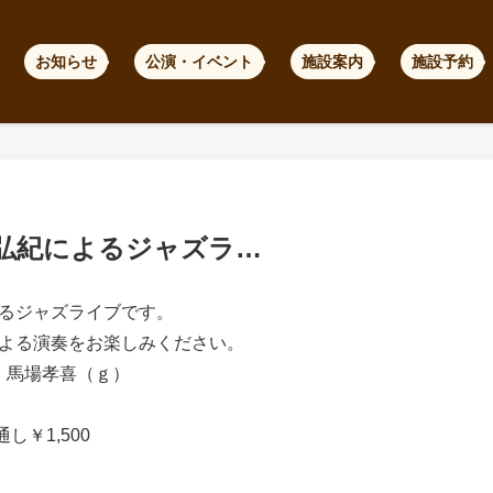
お知らせ
公演・イベント
施設案内
施設予約
弘紀によるジャズラ…
るジャズライブです。
よる演奏をお楽しみください。
ｇ）馬場孝喜（ｇ）
t通し￥1,500