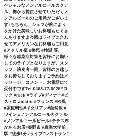
ペシャルなノンアルコールカクテ
ル、樽から提供させていただくノ
ンアルビールのご用意がございま
す♪もちろん、シェフが腕により
をかけた美味しいお料理もたくさ
んありますよ今回はライブに合わ
せてアメリカンなお料理もご用意
#アクリル板 #換気 #検温 等、
様々な感染症対策を皆様にお願い
してのライブとなりますが、スタ
ッフ、演奏者一同、皆様のお越し
をお待ちしておりますご予約はメ
ッセージ、コメント、お電話にて
受付中ですTel:0463-77-0025#ロ
ック #rock #ライブ#ディナー#ビ
ストロ #bistro #フランス #欧風
#家庭料理#イタリアン#自然派 #
ワイン #ノンアルコールカクテル
#ノンアルコールビール#テラス席
があるお店#秦野市 #東海大学前
駅 #徒歩1分#ライブ#レストラン#