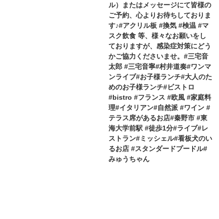
ル）またはメッセージにて皆様の
ご予約、心よりお待ちしておりま
す♪#アクリル板 #換気 #検温 #マ
スク飲食 等、様々なお願いをし
ておりますが、感染症対策にどう
かご協力くださいませ。#三宅音
太郎 #三宅音寧#村井道奏#ワンマ
ンライブ#お子様ランチ#大人のた
めのお子様ランチ#ビストロ
#bistro #フランス #欧風 #家庭料
理#イタリアン#自然派 #ワイン #
テラス席があるお店#秦野市 #東
海大学前駅 #徒歩1分#ライブ#レ
ストラン#ミッシェル#看板犬のい
るお店 #スタンダードプードル#
みゅうちゃん