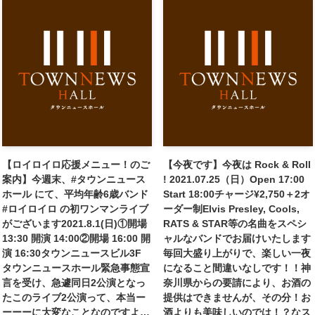
【ロイロイロ応援メニュー！のご
【今夜です】今夜は Rock & Roll
案内】今週末、#タウンニュース
! 2021.07.25（日）Open 17:00
ホール にて、平均年齢6歳バンド
Start 18:00チャージ¥2,750＋2オ
#ロイロイロ の初ワンマンライブ
ーダー制Elvis Presley, Cools,
がございます2021.8.1(日)①開場
RATS & STAR等の名曲をスペシ
13:30 開演 14:00②開場 16:00 開
ャルなバンドでお届けいたします
演 16:30タウンニュースビル3F
毎回大盛り上がりで、楽しい一夜
タウンニュースホール緊急事態宣
になること間違いなしです！！神
言を受け、急遽同日2公演となっ
奈川県からの要請により、お酒の
たこのライブ2公演って、本当ー
提供はできませんが、その分！お
ーーーに大変なことなのですよ…
酒よりも美味しいのでは！？なス