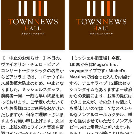
【 中止のお知らせ 】本日の、
【ミッシェル初登場】今夜、
ヴァイオリン・チェロ・ピアノ
18:00からはMagia's first
コンサート〜クラシックの名曲か
voyageライブです♪ Michel's
らピアソラまでは、コロナウイル
Meetingで出会った2人でお届け
ス感染拡大防止のため、中止とな
する、デュオライブ！2部はセッ
りました。ミッシェルスタッフ、
ションタイムもありますよー政府
演奏者一同、一刻も早い終息を願
からの要請により、お酒の提供は
っております。ご予定いただいて
できませんが、その分！お酒より
いたお客様にはご迷惑をおかけい
も美味しいのでは！？なスペシャ
たしますが、何卒ご理解下さいま
ルなノンアルコールカクテル、樽
すようお願い申し上げます。次回
から提供させていただくノンアル
は、上弦の夜にワインと音楽を宮
ビールのご用意がございます♪も
酒ワインバー×ミッシェVol.10 テ
ちろん、シェフが腕によりをかけ