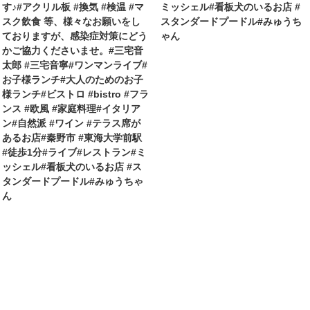
す♪#アクリル板 #換気 #検温 #マ
ミッシェル#看板犬のいるお店 #
スク飲食 等、様々なお願いをし
スタンダードプードル#みゅうち
ておりますが、感染症対策にどう
ゃん
かご協力くださいませ。#三宅音
太郎 #三宅音寧#ワンマンライブ#
お子様ランチ#大人のためのお子
様ランチ#ビストロ #bistro #フラ
ンス #欧風 #家庭料理#イタリア
ン#自然派 #ワイン #テラス席が
あるお店#秦野市 #東海大学前駅
#徒歩1分#ライブ#レストラン#ミ
ッシェル#看板犬のいるお店 #ス
タンダードプードル#みゅうちゃ
ん