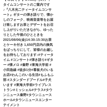
タイムコンサートのご案内です
♪『八木光二ティータイムコンサ
ート』ギターの弾き語りで、懐か
しのフォーク、映画音楽等をお届
け致します️お茶とデザートをお召
し上がりいただきながら、ゆった
りとした午後のひとときを️
2021/08/06(金)14:30-15:30お茶
とケーキ付き 1,650円店内の換気
をばっちりにして、皆様のお越し
をお待ちしております♪#ティータ
イム #コンサート#弾き語り#ギタ
ー #懐メロ #秦野 #東海大学前 #
小田急線 #徒歩1分#看板犬のいる
お店#わんこのいる生活#もふもふ
部 #スタンダードプードル#子犬
います #東海大学前#ライブレス
トラン#ミッシェル#テラス#タウ
ンニュース秦野#タウンニュース
ホール#タウンニュースエンター
テイメント