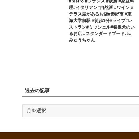
#bistro #フランス #欧風 #家庭料
理#イタリアン#自然派 #ワイン #
テラス席があるお店#秦野市 #東
海大学前駅 #徒歩1分#ライブ#レ
ストラン#ミッシェル#看板犬のい
るお店 #スタンダードプードル#
みゅうちゃん
過去の記事
過
去
の
記
事