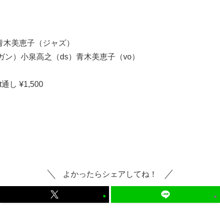
青木美恵子（ジャズ）
ガン）小泉高之（ds）青木美恵子（vo）
t通し ¥1,500
よかったらシェアしてね！