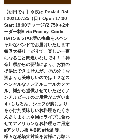
【明日です】今夜は Rock & Roll
! 2021.07.25（日）Open 17:00
Start 18:00チャージ¥2,750＋2オ
ーダー制Elvis Presley, Cools,
RATS & STAR等の名曲をスペシ
ャルなバンドでお届けいたします
毎回大盛り上がりで、楽しい一夜
になること間違いなしです！！神
奈川県からの要請により、お酒の
提供はできませんが、その分！お
酒よりも美味しいのでは！？なス
ペシャルなノンアルコールカクテ
ル、樽から提供させていただくノ
ンアルビールのご用意がございま
す♪もちろん、シェフが腕により
をかけた美味しいお料理もたくさ
んありますよ今回はライブに合わ
せてアメリカンなお料理もご用意
#アクリル板 #換気 #検温 等、
様々な感染症対策を皆様にお願い