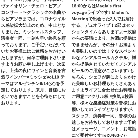
ヴァイオリン・チェロ・ピアノ
18:00からはMagia's first
コンサート〜クラシックの名曲か
voyageライブです♪ Michel's
らピアソラまでは、コロナウイル
Meetingで出会った2人でお届け
ス感染拡大防止のため、中止とな
する、デュオライブ！2部はセッ
りました。ミッシェルスタッフ、
ションタイムもありますよー政府
演奏者一同、一刻も早い終息を願
からの要請により、お酒の提供は
っております。ご予定いただいて
できませんが、その分！お酒より
いたお客様にはご迷惑をおかけい
も美味しいのでは！？なスペシャ
たしますが、何卒ご理解下さいま
ルなノンアルコールカクテル、樽
すようお願い申し上げます。次回
から提供させていただくノンアル
は、上弦の夜にワインと音楽を宮
ビールのご用意がございます♪も
酒ワインバー×ミッシェVol.10 テ
ちろん、シェフが腕によりをかけ
ーマはアルゼンチン9/14(火)を予
た美味しいお料理もたくさんあり
定しております。来月、皆様にお
ますよライブに合わせたお料理も
会いできますことを心待ちにして
ご用意#アクリル板 #換気 #検温
おります。
等、様々な感染症対策を皆様にお
願いしてのライブとなりますが、
スタッフ、演奏者一同、皆様のお
越しをお待ちしておりますご予約
はメッセージ、コメント、お電話
にて受付中ですTel:0463-77-