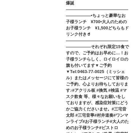
爆誕
———————————————
——————•ちょっと豪華なお
子様ランチ ¥700•大人のための
お子様ランチ ¥1,500どちらもド
リンク付き🥤
———————————————
——————それぞれ限定15食で
すので、ご予約はお早めに…！お
子様ランチらしく、ロイロイロの
旗も付いてます▼ご予約
▼Tel:0463-77-0025（ミッシェ
ル）またはメッセージにて皆様の
ご予約、心よりお待ちしておりま
す♪#アクリル板 #換気 #検温 #マ
スク飲食 等、様々なお願いをし
ておりますが、感染症対策にどう
かご協力くださいませ。#三宅音
太郎 #三宅音寧#村井道奏#ワンマ
ンライブ#お子様ランチ#大人のた
めのお子様ランチ#ビストロ