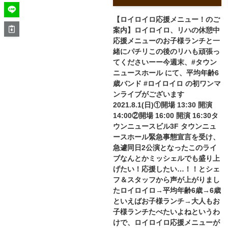
【ロイロイロ応援メニュー！のご
案内】ロイロイロ、リハの休憩中
応援メニューのお子様ランチと一
緒にパチリこの後のリハも頑張っ
てくださいーー今週末、#タウン
ニュースホール にて、平均年齢6
歳バンド #ロイロイロ の初ワンマ
ンライブがございます
2021.8.1(日)①開場 13:30 開演
14:00②開場 16:00 開演 16:30タ
ウンニュースビル3F タウンニュ
ースホール緊急事態宣言を受け、
急遽同日2公演となったこのライ
ブなんとかミッシェルでも盛り上
げたい！応援したい…！！とシェ
フ＆スタッフから声が上がりまし
たロイロイロ→平均年齢6歳→6歳
といえばお子様ランチ→大人もお
子様ランチたべたいよね︎というわ
けで、ロイロイロ応援メニューが