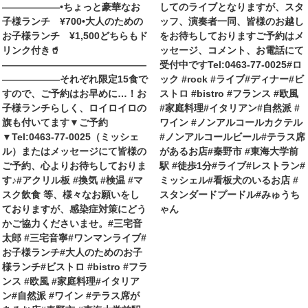
——————•ちょっと豪華なお
してのライブとなりますが、スタ
子様ランチ ¥700•大人のための
ッフ、演奏者一同、皆様のお越し
お子様ランチ ¥1,500どちらもド
をお待ちしておりますご予約はメ
リンク付き🥤
ッセージ、コメント、お電話にて
———————————————
受付中ですTel:0463-77-0025#ロ
——————それぞれ限定15食で
ック #rock #ライブ#ディナー#ビ
すので、ご予約はお早めに…！お
ストロ #bistro #フランス #欧風
子様ランチらしく、ロイロイロの
#家庭料理#イタリアン#自然派 #
旗も付いてます▼ご予約
ワイン #ノンアルコールカクテル
▼Tel:0463-77-0025（ミッシェ
#ノンアルコールビール#テラス席
ル）またはメッセージにて皆様の
があるお店#秦野市 #東海大学前
ご予約、心よりお待ちしておりま
駅 #徒歩1分#ライブ#レストラン#
す♪#アクリル板 #換気 #検温 #マ
ミッシェル#看板犬のいるお店 #
スク飲食 等、様々なお願いをし
スタンダードプードル#みゅうち
ておりますが、感染症対策にどう
ゃん
かご協力くださいませ。#三宅音
太郎 #三宅音寧#ワンマンライブ#
お子様ランチ#大人のためのお子
様ランチ#ビストロ #bistro #フラ
ンス #欧風 #家庭料理#イタリア
ン#自然派 #ワイン #テラス席が