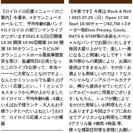
【ロイロイロ応援メニュー！のご
【今夜です】今夜は Rock & Roll
案内】今週末、#タウンニュース
! 2021.07.25（日）Open 17:00
ホール にて、平均年齢6歳バンド
Start 18:00チャージ¥2,750＋2オ
#ロイロイロ の初ワンマンライブ
ーダー制Elvis Presley, Cools,
がございます2021.8.1(日)①開場
RATS & STAR等の名曲をスペシ
13:30 開演 14:00②開場 16:00 開
ャルなバンドでお届けいたします
演 16:30タウンニュースビル3F
毎回大盛り上がりで、楽しい一夜
タウンニュースホール緊急事態宣
になること間違いなしです！！神
言を受け、急遽同日2公演となっ
奈川県からの要請により、お酒の
たこのライブ2公演って、本当ー
提供はできませんが、その分！お
ーーーに大変なことなのですよ…
酒よりも美味しいのでは！？なス
なんとかミッシェルでも盛り上げ
ペシャルなノンアルコールカクテ
たい！応援したい…！！とシェフ
ル、樽から提供させていただくノ
＆スタッフから声が上がりました
ンアルビールのご用意がございま
ロイロイロ→平均年齢6歳→6歳と
す♪もちろん、シェフが腕により
いえばお子様ランチ→大人もお子
をかけた美味しいお料理もたくさ
様ランチたべたいよね︎というわけ
んありますよ今回はライブに合わ
で、ロイロイロ応援メニューが爆
せてアメリカンなお料理もご用意
誕
#アクリル板 #換気 #検温 等、
———————————————
様々な感染症対策を皆様にお願い