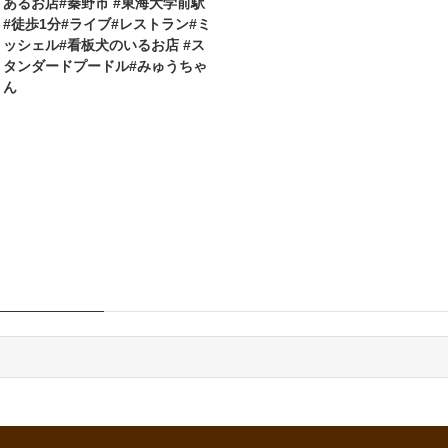
あるお店#秦野市 #東海大学前駅
#徒歩1分#ライブ#レストラン#ミ
ッシェル#看板犬のいるお店 #ス
タンダードプードル#みゅうちゃ
ん