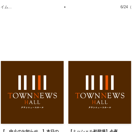
ム...
6/2
【 中止のお知らせ 】本日の、
【ミッシェル初登場】今夜、