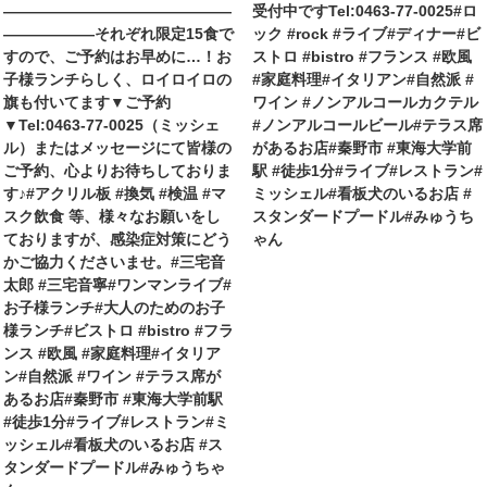
———————————————
受付中ですTel:0463-77-0025#ロ
——————それぞれ限定15食で
ック #rock #ライブ#ディナー#ビ
すので、ご予約はお早めに…！お
ストロ #bistro #フランス #欧風
子様ランチらしく、ロイロイロの
#家庭料理#イタリアン#自然派 #
旗も付いてます▼ご予約
ワイン #ノンアルコールカクテル
▼Tel:0463-77-0025（ミッシェ
#ノンアルコールビール#テラス席
ル）またはメッセージにて皆様の
があるお店#秦野市 #東海大学前
ご予約、心よりお待ちしておりま
駅 #徒歩1分#ライブ#レストラン#
す♪#アクリル板 #換気 #検温 #マ
ミッシェル#看板犬のいるお店 #
スク飲食 等、様々なお願いをし
スタンダードプードル#みゅうち
ておりますが、感染症対策にどう
ゃん
かご協力くださいませ。#三宅音
太郎 #三宅音寧#ワンマンライブ#
お子様ランチ#大人のためのお子
様ランチ#ビストロ #bistro #フラ
ンス #欧風 #家庭料理#イタリア
ン#自然派 #ワイン #テラス席が
あるお店#秦野市 #東海大学前駅
#徒歩1分#ライブ#レストラン#ミ
ッシェル#看板犬のいるお店 #ス
タンダードプードル#みゅうちゃ