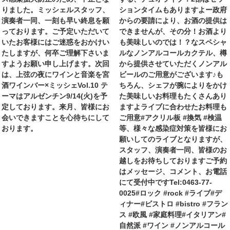
りました。ミッシェルスタッフ、
ションタイムもありますよー政府
演奏者一同、一刻も早い終息を願
からの要請により、お酒の提供は
っております。ご予定いただいて
できませんが、その分！お酒より
いたお客様にはご迷惑をおかけい
も美味しいのでは！？なスペシャ
たしますが、何卒ご理解下さいま
ルなノンアルコールカクテル、樽
すようお願い申し上げます。次回
から提供させていただくノンアル
は、上弦の夜にワインと音楽を宮
ビールのご用意がございます♪も
酒ワインバー×ミッシェVol.10 テ
ちろん、シェフが腕によりをかけ
ーマはアルゼンチン9/14(火)を予
た美味しいお料理もたくさんあり
定しております。来月、皆様にお
ますよライブに合わせたお料理も
会いできますことを心待ちにして
ご用意#アクリル板 #換気 #検温
おります。
等、様々な感染症対策を皆様にお
願いしてのライブとなりますが、
スタッフ、演奏者一同、皆様のお
越しをお待ちしておりますご予約
はメッセージ、コメント、お電話
にて受付中ですTel:0463-77-
0025#ロック #rock #ライブ#デ
ィナー#ビストロ #bistro #フラン
ス #欧風 #家庭料理#イタリアン#
自然派 #ワイン #ノンアルコール