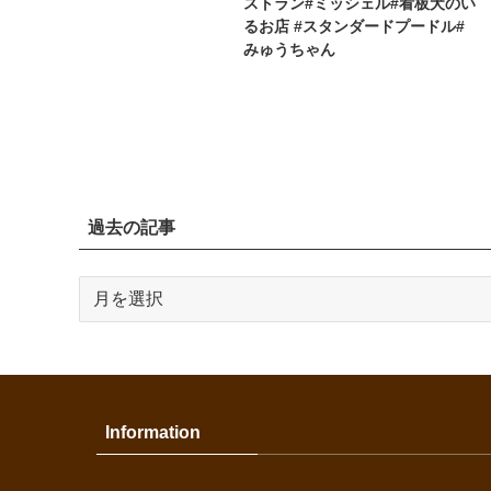
ストラン#ミッシェル#看板犬のい
るお店 #スタンダードプードル#
みゅうちゃん
過去の記事
過
去
の
記
事
Information