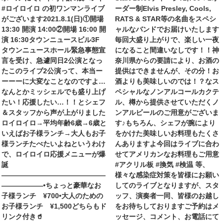
#ロイロイロ の初ワンマンライブ
ーダー制Elvis Presley, Cools,
がございます2021.8.1(日)①開場
RATS & STAR等の名曲をスペシ
13:30 開演 14:00②開場 16:00 開
ャルなバンドでお届けいたします
演 16:30タウンニュースビル3F
毎回大盛り上がりで、楽しい一夜
タウンニュースホール緊急事態宣
になること間違いなしです！！神
言を受け、急遽同日2公演となっ
奈川県からの要請により、お酒の
たこのライブ2公演って、本当ー
提供はできませんが、その分！お
ーーーに大変なことなのですよ…
酒よりも美味しいのでは！？なス
なんとかミッシェルでも盛り上げ
ペシャルなノンアルコールカクテ
たい！応援したい…！！とシェフ
ル、樽から提供させていただくノ
＆スタッフから声が上がりました
ンアルビールのご用意がございま
ロイロイロ→平均年齢6歳→6歳と
す♪もちろん、シェフが腕により
いえばお子様ランチ→大人もお子
をかけた美味しいお料理もたくさ
様ランチたべたいよね︎というわけ
んありますよ今回はライブに合わ
で、ロイロイロ応援メニューが爆
せてアメリカンなお料理もご用意
誕
#アクリル板 #換気 #検温 等、
———————————————
様々な感染症対策を皆様にお願い
——————•ちょっと豪華なお
してのライブとなりますが、スタ
子様ランチ ¥700•大人のための
ッフ、演奏者一同、皆様のお越し
お子様ランチ ¥1,500どちらもド
をお待ちしておりますご予約はメ
リンク付き🥤
ッセージ、コメント、お電話にて