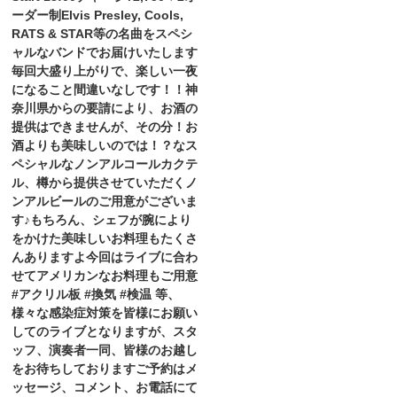
ーダー制Elvis Presley, Cools,
RATS & STAR等の名曲をスペシ
ャルなバンドでお届けいたします
毎回大盛り上がりで、楽しい一夜
になること間違いなしです！！神
奈川県からの要請により、お酒の
提供はできませんが、その分！お
酒よりも美味しいのでは！？なス
ペシャルなノンアルコールカクテ
ル、樽から提供させていただくノ
ンアルビールのご用意がございま
す♪もちろん、シェフが腕により
をかけた美味しいお料理もたくさ
んありますよ今回はライブに合わ
せてアメリカンなお料理もご用意
#アクリル板 #換気 #検温 等、
様々な感染症対策を皆様にお願い
してのライブとなりますが、スタ
ッフ、演奏者一同、皆様のお越し
をお待ちしておりますご予約はメ
ッセージ、コメント、お電話にて