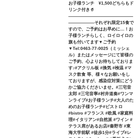
お子様ランチ ¥1,500どちらもド
リンク付き🥤
———————————————
——————それぞれ限定15食で
すので、ご予約はお早めに…！お
子様ランチらしく、ロイロイロの
旗も付いてます▼ご予約
▼Tel:0463-77-0025（ミッシェ
ル）またはメッセージにて皆様の
ご予約、心よりお待ちしておりま
す♪#アクリル板 #換気 #検温 #マ
スク飲食 等、様々なお願いをし
ておりますが、感染症対策にどう
かご協力くださいませ。#三宅音
太郎 #三宅音寧#村井道奏#ワンマ
ンライブ#お子様ランチ#大人のた
めのお子様ランチ#ビストロ
#bistro #フランス #欧風 #家庭料
理#イタリアン#自然派 #ワイン #
テラス席があるお店#秦野市 #東
海大学前駅 #徒歩1分#ライブ#レ