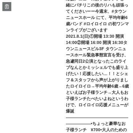
緒にパチリこの後のリハも頑張っ
てくださいーー今週末、#タウン
ニュースホール にて、平均年齢6
歳バンド #ロイロイロ の初ワンマ
ンライブがございます
2021.8.1(日)①開場 13:30 開演
14:00②開場 16:00 開演 16:30タ
ウンニュースビル3F タウンニュ
ースホール緊急事態宣言を受け、
急遽同日2公演となったこのライ
ブなんとかミッシェルでも盛り上
げたい！応援したい…！！とシェ
フ＆スタッフから声が上がりまし
たロイロイロ→平均年齢6歳→6歳
といえばお子様ランチ→大人もお
子様ランチたべたいよね︎というわ
けで、ロイロイロ応援メニューが
爆誕
———————————————
——————•ちょっと豪華なお
子様ランチ ¥700•大人のための