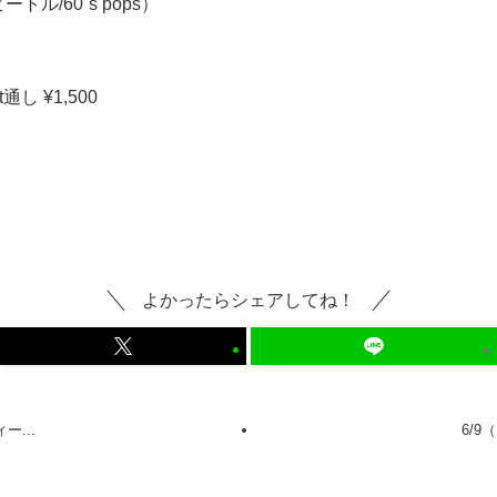
ル/60`s pops）
t通し ¥1,500
よかったらシェアしてね！
ー...
6/9