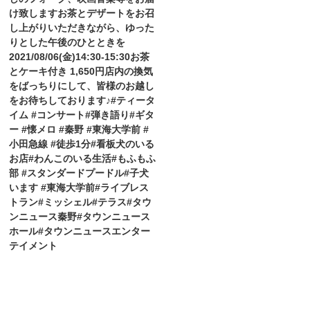
け致します️お茶とデザートをお召
し上がりいただきながら、ゆった
りとした午後のひとときを️
2021/08/06(金)14:30-15:30お茶
とケーキ付き 1,650円店内の換気
をばっちりにして、皆様のお越し
をお待ちしております♪#ティータ
イム #コンサート#弾き語り#ギタ
ー #懐メロ #秦野 #東海大学前 #
小田急線 #徒歩1分#看板犬のいる
お店#わんこのいる生活#もふもふ
部 #スタンダードプードル#子犬
います #東海大学前#ライブレス
トラン#ミッシェル#テラス#タウ
ンニュース秦野#タウンニュース
ホール#タウンニュースエンター
テイメント