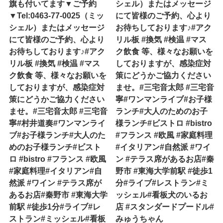
旗も付いてます▼ご予約
シェル）またはメッセージ
▼Tel:0463-77-0025（ミッ
にて皆様のご予約、心より
シェル）またはメッセージ
お待ちしております♪#アク
にて皆様のご予約、心より
リル板 #換気 #検温 #マス
お待ちしております♪#アク
ク飲食 等、様々なお願いを
リル板 #換気 #検温 #マス
しておりますが、感染症対
ク飲食 等、様々なお願いを
策にどうかご協力ください
しておりますが、感染症対
ませ。#三宅音太郎 #三宅音
策にどうかご協力ください
寧#ワンマンライブ#お子様
ませ。#三宅音太郎 #三宅音
ランチ#大人のためのお子
寧#村井道奏#ワンマンライ
様ランチ#ビストロ #bistro
ブ#お子様ランチ#大人のた
#フランス #欧風 #家庭料理
めのお子様ランチ#ビスト
#イタリアン#自然派 #ワイ
ロ #bistro #フランス #欧風
ン #テラス席があるお店#秦
#家庭料理#イタリアン#自
野市 #東海大学前駅 #徒歩1
然派 #ワイン #テラス席が
分#ライブ#レストラン#ミ
あるお店#秦野市 #東海大学
ッシェル#看板犬のいるお
前駅 #徒歩1分#ライブ#レ
店 #スタンダードプードル#
ストラン#ミッシェル#看板
みゅうちゃん