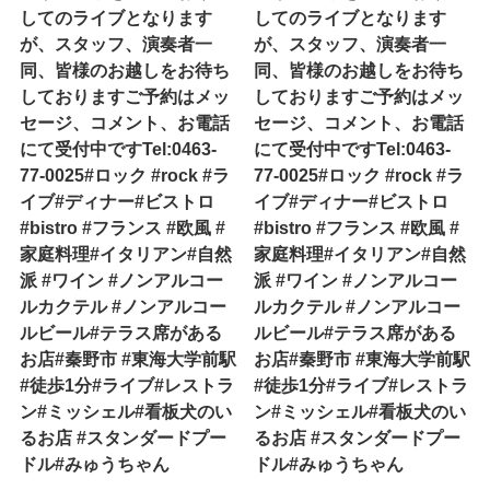
してのライブとなります
してのライブとなります
が、スタッフ、演奏者一
が、スタッフ、演奏者一
同、皆様のお越しをお待ち
同、皆様のお越しをお待ち
しておりますご予約はメッ
しておりますご予約はメッ
セージ、コメント、お電話
セージ、コメント、お電話
にて受付中ですTel:0463-
にて受付中ですTel:0463-
77-0025#ロック #rock #ラ
77-0025#ロック #rock #ラ
イブ#ディナー#ビストロ
イブ#ディナー#ビストロ
#bistro #フランス #欧風 #
#bistro #フランス #欧風 #
家庭料理#イタリアン#自然
家庭料理#イタリアン#自然
派 #ワイン #ノンアルコー
派 #ワイン #ノンアルコー
ルカクテル #ノンアルコー
ルカクテル #ノンアルコー
ルビール#テラス席がある
ルビール#テラス席がある
お店#秦野市 #東海大学前駅
お店#秦野市 #東海大学前駅
#徒歩1分#ライブ#レストラ
#徒歩1分#ライブ#レストラ
ン#ミッシェル#看板犬のい
ン#ミッシェル#看板犬のい
るお店 #スタンダードプー
るお店 #スタンダードプー
ドル#みゅうちゃん
ドル#みゅうちゃん