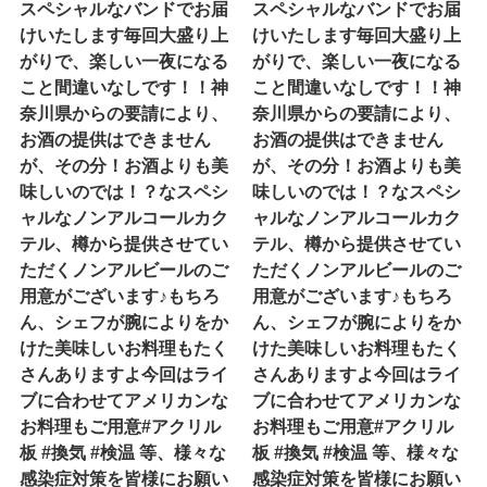
スペシャルなバンドでお届
スペシャルなバンドでお届
けいたします毎回大盛り上
けいたします毎回大盛り上
がりで、楽しい一夜になる
がりで、楽しい一夜になる
こと間違いなしです！！神
こと間違いなしです！！神
奈川県からの要請により、
奈川県からの要請により、
お酒の提供はできません
お酒の提供はできません
が、その分！お酒よりも美
が、その分！お酒よりも美
味しいのでは！？なスペシ
味しいのでは！？なスペシ
ャルなノンアルコールカク
ャルなノンアルコールカク
テル、樽から提供させてい
テル、樽から提供させてい
ただくノンアルビールのご
ただくノンアルビールのご
用意がございます♪もちろ
用意がございます♪もちろ
ん、シェフが腕によりをか
ん、シェフが腕によりをか
けた美味しいお料理もたく
けた美味しいお料理もたく
さんありますよ今回はライ
さんありますよ今回はライ
ブに合わせてアメリカンな
ブに合わせてアメリカンな
お料理もご用意#アクリル
お料理もご用意#アクリル
板 #換気 #検温 等、様々な
板 #換気 #検温 等、様々な
感染症対策を皆様にお願い
感染症対策を皆様にお願い