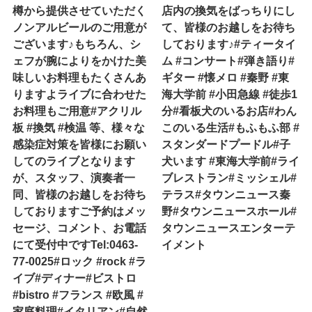
樽から提供させていただく
店内の換気をばっちりにし
ノンアルビールのご用意が
て、皆様のお越しをお待ち
ございます♪もちろん、シ
しております♪#ティータイ
ェフが腕によりをかけた美
ム #コンサート#弾き語り#
味しいお料理もたくさんあ
ギター #懐メロ #秦野 #東
りますよライブに合わせた
海大学前 #小田急線 #徒歩1
お料理もご用意#アクリル
分#看板犬のいるお店#わん
板 #換気 #検温 等、様々な
このいる生活#もふもふ部 #
感染症対策を皆様にお願い
スタンダードプードル#子
してのライブとなります
犬います #東海大学前#ライ
が、スタッフ、演奏者一
ブレストラン#ミッシェル#
同、皆様のお越しをお待ち
テラス#タウンニュース秦
しておりますご予約はメッ
野#タウンニュースホール#
セージ、コメント、お電話
タウンニュースエンターテ
にて受付中ですTel:0463-
イメント
77-0025#ロック #rock #ラ
イブ#ディナー#ビストロ
#bistro #フランス #欧風 #
家庭料理#イタリアン#自然