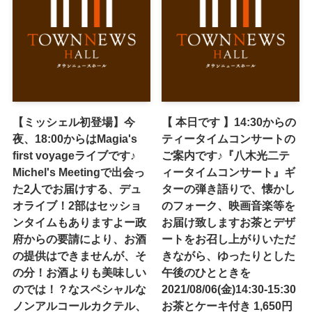
【ミッシェル初登場】今
【 本日です 】14:30からの
夜、18:00からはMagia's
ティータイムコンサートの
first voyageライブです♪
ご案内です♪『八木光二テ
Michel's Meetingで出会っ
ィータイムコンサート』ギ
た2人でお届けする、デュ
ターの弾き語りで、懐かし
オライブ！2部はセッショ
のフォーク、映画音楽等を
ンタイムもありますよー政
お届け致します️お茶とデザ
府からの要請により、お酒
ートをお召し上がりいただ
の提供はできませんが、そ
きながら、ゆったりとした
の分！お酒よりも美味しい
午後のひとときを️
のでは！？なスペシャルな
2021/08/06(金)14:30-15:30
ノンアルコールカクテル、
お茶とケーキ付き 1,650円