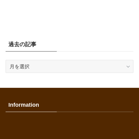
過去の記事
過
去
の
記
事
Information