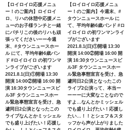
【ロイロイロ応援メニュ
【ロイロイロ応援メニュ
ー！のご案内】ロイロイ
ー！のご案内】今週末、#
ロ、リハの休憩中応援メニ
タウンニュースホール に
ューのお子様ランチと一緒
て、平均年齢6歳バンド #ロ
にパチリこの後のリハも頑
イロイロ の初ワンマンライ
張ってくださいーー今週
ブがございます
末、#タウンニュースホー
2021.8.1(日)①開場 13:30
ル にて、平均年齢6歳バン
開演 14:00②開場 16:00 開
ド #ロイロイロ の初ワンマ
演 16:30タウンニュースビ
ンライブがございます
ル3F タウンニュースホー
2021.8.1(日)①開場 13:30
ル緊急事態宣言を受け、急
開演 14:00②開場 16:00 開
遽同日2公演となったこの
演 16:30タウンニュースビ
ライブ2公演って、本当ー
ル3F タウンニュースホー
ーーーに大変なことなので
ル緊急事態宣言を受け、急
すよ…なんとかミッシェル
遽同日2公演となったこの
でも盛り上げたい！応援し
ライブなんとかミッシェル
たい…！！とシェフ＆スタ
でも盛り上げたい！応援し
ッフから声が上がりました
たい…！！とシェフ＆スタ
ロイロイロ→平均年齢6歳