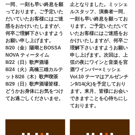
一同、一刻も早い終息を願
止となりました。ミッシェ
っております。ご予定いた
ルスタッフ、演奏者一同、
だいていたお客様にはご迷
一刻も早い終息を願ってお
惑をおかけいたしますが、
ります。ご予定いただいて
何卒ご理解下さいますよう
いたお客様にはご迷惑をお
お願い申し上げます。
かけいたしますが、何卒ご
8/20（金）陽瑚とBOSSA
理解下さいますようお願い
NOVA ティータイム
申し上げます。次回は、上
8/22（日）歌声酒場
弦の夜にワインと音楽を宮
8/24（火）高橋三雄カルテ
酒ワインバー×ミッシェ
ット8/26（木）歌声喫茶
Vol.10 テーマはアルゼンチ
8/29（日）歌声酒場皆様、
ン9/14(火)を予定しており
どうかお身体にお気をつけ
ます。来月、皆様にお会い
てお過ごしくださいませ。
できますことを心待ちにし
ております。