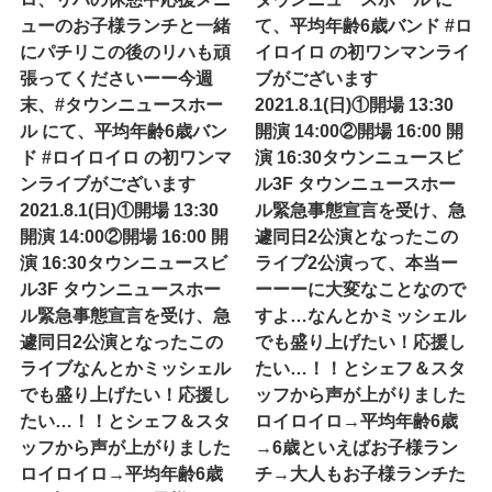
ューのお子様ランチと一緒
て、平均年齢6歳バンド #ロ
にパチリこの後のリハも頑
イロイロ の初ワンマンライ
張ってくださいーー今週
ブがございます
末、#タウンニュースホー
2021.8.1(日)①開場 13:30
ル にて、平均年齢6歳バン
開演 14:00②開場 16:00 開
ド #ロイロイロ の初ワンマ
演 16:30タウンニュースビ
ンライブがございます
ル3F タウンニュースホー
2021.8.1(日)①開場 13:30
ル緊急事態宣言を受け、急
開演 14:00②開場 16:00 開
遽同日2公演となったこの
演 16:30タウンニュースビ
ライブ2公演って、本当ー
ル3F タウンニュースホー
ーーーに大変なことなので
ル緊急事態宣言を受け、急
すよ…なんとかミッシェル
遽同日2公演となったこの
でも盛り上げたい！応援し
ライブなんとかミッシェル
たい…！！とシェフ＆スタ
でも盛り上げたい！応援し
ッフから声が上がりました
たい…！！とシェフ＆スタ
ロイロイロ→平均年齢6歳
ッフから声が上がりました
→6歳といえばお子様ラン
ロイロイロ→平均年齢6歳
チ→大人もお子様ランチた