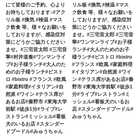
にて皆様のご予約、心より
リル板 #換気 #検温 #マス
お待ちしております♪#アク
ク飲食 等、様々なお願いを
リル板 #換気 #検温 #マス
しておりますが、感染症対
ク飲食 等、様々なお願いを
策にどうかご協力ください
しておりますが、感染症対
ませ。#三宅音太郎 #三宅音
策にどうかご協力ください
寧#ワンマンライブ#お子様
ませ。#三宅音太郎 #三宅音
ランチ#大人のためのお子
寧#村井道奏#ワンマンライ
様ランチ#ビストロ #bistro
ブ#お子様ランチ#大人のた
#フランス #欧風 #家庭料理
めのお子様ランチ#ビスト
#イタリアン#自然派 #ワイ
ロ #bistro #フランス #欧風
ン #テラス席があるお店#秦
#家庭料理#イタリアン#自
野市 #東海大学前駅 #徒歩1
然派 #ワイン #テラス席が
分#ライブ#レストラン#ミ
あるお店#秦野市 #東海大学
ッシェル#看板犬のいるお
前駅 #徒歩1分#ライブ#レ
店 #スタンダードプードル#
ストラン#ミッシェル#看板
みゅうちゃん
犬のいるお店 #スタンダー
ドプードル#みゅうちゃん