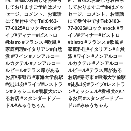
同、皆様のお越しをお待ち
同、皆様のお越しをお待ち
しておりますご予約はメッ
しておりますご予約はメッ
セージ、コメント、お電話
セージ、コメント、お電話
にて受付中ですTel:0463-
にて受付中ですTel:0463-
77-0025#ロック #rock #ラ
77-0025#ロック #rock #ラ
イブ#ディナー#ビストロ
イブ#ディナー#ビストロ
#bistro #フランス #欧風 #
#bistro #フランス #欧風 #
家庭料理#イタリアン#自然
家庭料理#イタリアン#自然
派 #ワイン #ノンアルコー
派 #ワイン #ノンアルコー
ルカクテル #ノンアルコー
ルカクテル #ノンアルコー
ルビール#テラス席がある
ルビール#テラス席がある
お店#秦野市 #東海大学前駅
お店#秦野市 #東海大学前駅
#徒歩1分#ライブ#レストラ
#徒歩1分#ライブ#レストラ
ン#ミッシェル#看板犬のい
ン#ミッシェル#看板犬のい
るお店 #スタンダードプー
るお店 #スタンダードプー
ドル#みゅうちゃん
ドル#みゅうちゃん