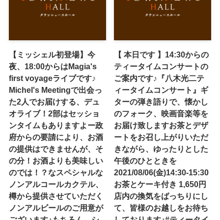
【ミッシェル初登場】今
【 本日です 】14:30からの
夜、18:00からはMagia's
ティータイムコンサートの
first voyageライブです♪
ご案内です♪『八木光二テ
Michel's Meetingで出会っ
ィータイムコンサート』ギ
た2人でお届けする、デュ
ターの弾き語りで、懐かし
オライブ！2部はセッショ
のフォーク、映画音楽等を
ンタイムもありますよー政
お届け致します️お茶とデザ
府からの要請により、お酒
ートをお召し上がりいただ
の提供はできませんが、そ
きながら、ゆったりとした
の分！お酒よりも美味しい
午後のひとときを️
のでは！？なスペシャルな
2021/08/06(金)14:30-15:30
ノンアルコールカクテル、
お茶とケーキ付き 1,650円
樽から提供させていただく
店内の換気をばっちりにし
ノンアルビールのご用意が
て、皆様のお越しをお待ち
ございます♪もちろん、シ
しております♪#ティータイ