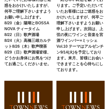
惑をおかけいたしますが、
ります。ご予定いただいて
何卒ご理解下さいますよう
いたお客様にはご迷惑をお
お願い申し上げます。
かけいたしますが、何卒ご
8/20（金）陽瑚とBOSSA
理解下さいますようお願い
NOVA ティータイム
申し上げます。次回は、上
8/22（日）歌声酒場
弦の夜にワインと音楽を宮
8/24（火）高橋三雄カルテ
酒ワインバー×ミッシェ
ット8/26（木）歌声喫茶
Vol.10 テーマはアルゼンチ
8/29（日）歌声酒場皆様、
ン9/14(火)を予定しており
どうかお身体にお気をつけ
ます。来月、皆様にお会い
てお過ごしくださいませ。
できますことを心待ちにし
ております。