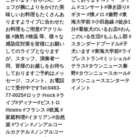
ェフが腕によりをかけた美
ム #コンサート#弾き語り#
味しいお料理もたくさんあ
ギター #懐メロ #秦野 #東
りますよライブに合わせた
海大学前 #小田急線 #徒歩1
お料理もご用意#アクリル
分#看板犬のいるお店#わん
板 #換気 #検温 等、様々な
このいる生活#もふもふ部 #
感染症対策を皆様にお願い
スタンダードプードル#子
してのライブとなります
犬います #東海大学前#ライ
が、スタッフ、演奏者一
ブレストラン#ミッシェル#
同、皆様のお越しをお待ち
テラス#タウンニュース秦
しておりますご予約はメッ
野#タウンニュースホール#
セージ、コメント、お電話
タウンニュースエンターテ
にて受付中ですTel:0463-
イメント
77-0025#ロック #rock #ラ
イブ#ディナー#ビストロ
#bistro #フランス #欧風 #
家庭料理#イタリアン#自然
派 #ワイン #ノンアルコー
ルカクテル #ノンアルコー