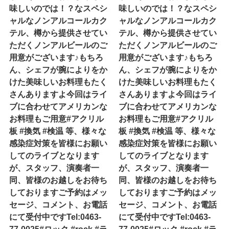
味しいのでは！？なスペシ
味しいのでは！？なスペシ
ャルなノンアルコールカク
ャルなノンアルコールカク
テル、樽から提供させてい
テル、樽から提供させてい
ただくノンアルビールのご
ただくノンアルビールのご
用意がございます♪もちろ
用意がございます♪もちろ
ん、シェフが腕によりをか
ん、シェフが腕によりをか
けた美味しいお料理もたく
けた美味しいお料理もたく
さんありますよ今回はライ
さんありますよ今回はライ
ブに合わせてアメリカンな
ブに合わせてアメリカンな
お料理もご用意#アクリル
お料理もご用意#アクリル
板 #換気 #検温 等、様々な
板 #換気 #検温 等、様々な
感染症対策を皆様にお願い
感染症対策を皆様にお願い
してのライブとなります
してのライブとなります
が、スタッフ、演奏者一
が、スタッフ、演奏者一
同、皆様のお越しをお待ち
同、皆様のお越しをお待ち
しておりますご予約はメッ
しておりますご予約はメッ
セージ、コメント、お電話
セージ、コメント、お電話
にて受付中ですTel:0463-
にて受付中ですTel:0463-