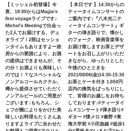
【ミッシェル初登場】今
【 本日です 】14:30からの
夜、18:00からはMagia's
ティータイムコンサートの
first voyageライブです♪
ご案内です♪『八木光二テ
Michel's Meetingで出会っ
ィータイムコンサート』ギ
た2人でお届けする、デュ
ターの弾き語りで、懐かし
オライブ！2部はセッショ
のフォーク、映画音楽等を
ンタイムもありますよー政
お届け致します️お茶とデザ
府からの要請により、お酒
ートをお召し上がりいただ
の提供はできませんが、そ
きながら、ゆったりとした
の分！お酒よりも美味しい
午後のひとときを️
のでは！？なスペシャルな
2021/08/06(金)14:30-15:30
ノンアルコールカクテル、
お茶とケーキ付き 1,650円
樽から提供させていただく
店内の換気をばっちりにし
ノンアルビールのご用意が
て、皆様のお越しをお待ち
ございます♪もちろん、シ
しております♪#ティータイ
ェフが腕によりをかけた美
ム #コンサート#弾き語り#
味しいお料理もたくさんあ
ギター #懐メロ #秦野 #東
りますよライブに合わせた
海大学前 #小田急線 #徒歩1
お料理もご用意#アクリル
分#看板犬のいるお店#わん