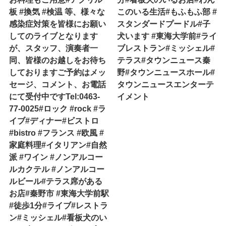
板 #換気 #検温 等、様々な
このいる生活#もふもふ部 #
感染症対策を皆様にお願い
スタンダードプードル#子
してのライブとなります
犬います #東海大学前#ライ
が、スタッフ、演奏者一
ブレストラン#ミッシェル#
同、皆様のお越しをお待ち
テラス#タウンニュース秦
しておりますご予約はメッ
野#タウンニュースホール#
セージ、コメント、お電話
タウンニュースエンターテ
にて受付中ですTel:0463-
イメント
77-0025#ロック #rock #ラ
イブ#ディナー#ビストロ
#bistro #フランス #欧風 #
家庭料理#イタリアン#自然
派 #ワイン #ノンアルコー
ルカクテル #ノンアルコー
ルビール#テラス席がある
お店#秦野市 #東海大学前駅
#徒歩1分#ライブ#レストラ
ン#ミッシェル#看板犬のい