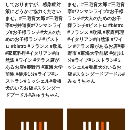
しておりますが、感染症対
ませ。#三宅音太郎 #三宅音
策にどうかご協力ください
寧#ワンマンライブ#お子様
ませ。#三宅音太郎 #三宅音
ランチ#大人のためのお子
寧#村井道奏#ワンマンライ
様ランチ#ビストロ #bistro
ブ#お子様ランチ#大人のた
#フランス #欧風 #家庭料理
めのお子様ランチ#ビスト
#イタリアン#自然派 #ワイ
ロ #bistro #フランス #欧風
ン #テラス席があるお店#秦
#家庭料理#イタリアン#自
野市 #東海大学前駅 #徒歩1
然派 #ワイン #テラス席が
分#ライブ#レストラン#ミ
あるお店#秦野市 #東海大学
ッシェル#看板犬のいるお
前駅 #徒歩1分#ライブ#レ
店 #スタンダードプードル#
ストラン#ミッシェル#看板
みゅうちゃん
犬のいるお店 #スタンダー
ドプードル#みゅうちゃん