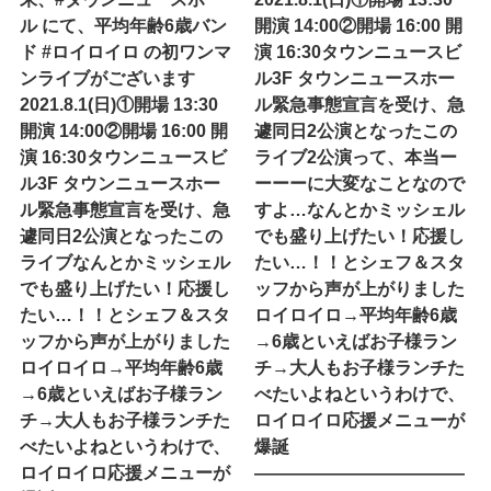
ル にて、平均年齢6歳バン
開演 14:00②開場 16:00 開
ド #ロイロイロ の初ワンマ
演 16:30タウンニュースビ
ンライブがございます
ル3F タウンニュースホー
2021.8.1(日)①開場 13:30
ル緊急事態宣言を受け、急
開演 14:00②開場 16:00 開
遽同日2公演となったこの
演 16:30タウンニュースビ
ライブ2公演って、本当ー
ル3F タウンニュースホー
ーーーに大変なことなので
ル緊急事態宣言を受け、急
すよ…なんとかミッシェル
遽同日2公演となったこの
でも盛り上げたい！応援し
ライブなんとかミッシェル
たい…！！とシェフ＆スタ
でも盛り上げたい！応援し
ッフから声が上がりました
たい…！！とシェフ＆スタ
ロイロイロ→平均年齢6歳
ッフから声が上がりました
→6歳といえばお子様ラン
ロイロイロ→平均年齢6歳
チ→大人もお子様ランチた
→6歳といえばお子様ラン
べたいよね︎というわけで、
チ→大人もお子様ランチた
ロイロイロ応援メニューが
べたいよね︎というわけで、
爆誕
ロイロイロ応援メニューが
————————————