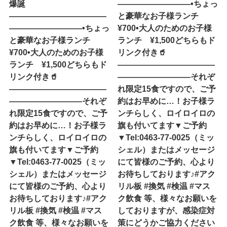
爆誕
—————————•ちょっ
————————————
と豪華なお子様ランチ
—————————•ちょっ
¥700•大人のためのお子様
と豪華なお子様ランチ
ランチ ¥1,500どちらもド
¥700•大人のためのお子様
リンク付き🥤
ランチ ¥1,500どちらもド
————————————
リンク付き🥤
—————————それぞ
————————————
れ限定15食ですので、ご予
—————————それぞ
約はお早めに…！お子様ラ
れ限定15食ですので、ご予
ンチらしく、ロイロイロの
約はお早めに…！お子様ラ
旗も付いてます▼ご予約
ンチらしく、ロイロイロの
▼Tel:0463-77-0025（ミッ
旗も付いてます▼ご予約
シェル）またはメッセージ
▼Tel:0463-77-0025（ミッ
にて皆様のご予約、心より
シェル）またはメッセージ
お待ちしております♪#アク
にて皆様のご予約、心より
リル板 #換気 #検温 #マス
お待ちしております♪#アク
ク飲食 等、様々なお願いを
リル板 #換気 #検温 #マス
しておりますが、感染症対
ク飲食 等、様々なお願いを
策にどうかご協力ください