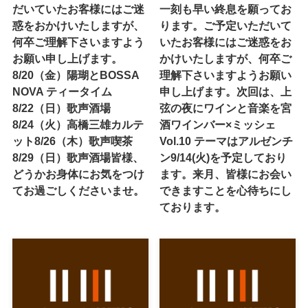
だいていたお客様にはご迷
一刻も早い終息を願ってお
惑をおかけいたしますが、
ります。ご予定いただいて
何卒ご理解下さいますよう
いたお客様にはご迷惑をお
お願い申し上げます。
かけいたしますが、何卒ご
8/20（金）陽瑚とBOSSA
理解下さいますようお願い
NOVA ティータイム
申し上げます。次回は、上
8/22（日）歌声酒場
弦の夜にワインと音楽を宮
8/24（火）高橋三雄カルテ
酒ワインバー×ミッシェ
ット8/26（木）歌声喫茶
Vol.10 テーマはアルゼンチ
8/29（日）歌声酒場皆様、
ン9/14(火)を予定しており
どうかお身体にお気をつけ
ます。来月、皆様にお会い
てお過ごしくださいませ。
できますことを心待ちにし
ております。