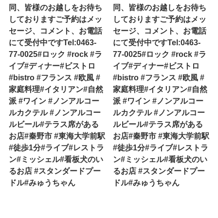
同、皆様のお越しをお待ち
同、皆様のお越しをお待ち
しておりますご予約はメッ
しておりますご予約はメッ
セージ、コメント、お電話
セージ、コメント、お電話
にて受付中ですTel:0463-
にて受付中ですTel:0463-
77-0025#ロック #rock #ラ
77-0025#ロック #rock #ラ
イブ#ディナー#ビストロ
イブ#ディナー#ビストロ
#bistro #フランス #欧風 #
#bistro #フランス #欧風 #
家庭料理#イタリアン#自然
家庭料理#イタリアン#自然
派 #ワイン #ノンアルコー
派 #ワイン #ノンアルコー
ルカクテル #ノンアルコー
ルカクテル #ノンアルコー
ルビール#テラス席がある
ルビール#テラス席がある
お店#秦野市 #東海大学前駅
お店#秦野市 #東海大学前駅
#徒歩1分#ライブ#レストラ
#徒歩1分#ライブ#レストラ
ン#ミッシェル#看板犬のい
ン#ミッシェル#看板犬のい
るお店 #スタンダードプー
るお店 #スタンダードプー
ドル#みゅうちゃん
ドル#みゅうちゃん