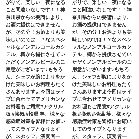
がりで、楽しい一夜になる
がりで、楽しい一夜になる
こと間違いなしです！！神
こと間違いなしです！！神
奈川県からの要請により、
奈川県からの要請により、
お酒の提供はできません
お酒の提供はできません
が、その分！お酒よりも美
が、その分！お酒よりも美
味しいのでは！？なスペシ
味しいのでは！？なスペシ
ャルなノンアルコールカク
ャルなノンアルコールカク
テル、樽から提供させてい
テル、樽から提供させてい
ただくノンアルビールのご
ただくノンアルビールのご
用意がございます♪もちろ
用意がございます♪もちろ
ん、シェフが腕によりをか
ん、シェフが腕によりをか
けた美味しいお料理もたく
けた美味しいお料理もたく
さんありますよ今回はライ
さんありますよ今回はライ
ブに合わせてアメリカンな
ブに合わせてアメリカンな
お料理もご用意#アクリル
お料理もご用意#アクリル
板 #換気 #検温 等、様々な
板 #換気 #検温 等、様々な
感染症対策を皆様にお願い
感染症対策を皆様にお願い
してのライブとなります
してのライブとなります
が、スタッフ、演奏者一
が、スタッフ、演奏者一