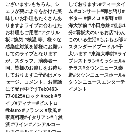
ございます♪もちろん、シ
しております♪#ティータイ
ェフが腕によりをかけた美
ム #コンサート#弾き語り#
味しいお料理もたくさんあ
ギター #懐メロ #秦野 #東
りますよライブに合わせた
海大学前 #小田急線 #徒歩1
お料理もご用意#アクリル
分#看板犬のいるお店#わん
板 #換気 #検温 等、様々な
このいる生活#もふもふ部 #
感染症対策を皆様にお願い
スタンダードプードル#子
してのライブとなります
犬います #東海大学前#ライ
が、スタッフ、演奏者一
ブレストラン#ミッシェル#
同、皆様のお越しをお待ち
テラス#タウンニュース秦
しておりますご予約はメッ
野#タウンニュースホール#
セージ、コメント、お電話
タウンニュースエンターテ
にて受付中ですTel:0463-
イメント
77-0025#ロック #rock #ラ
イブ#ディナー#ビストロ
#bistro #フランス #欧風 #
家庭料理#イタリアン#自然
派 #ワイン #ノンアルコー
ルカクテル #ノンアルコー