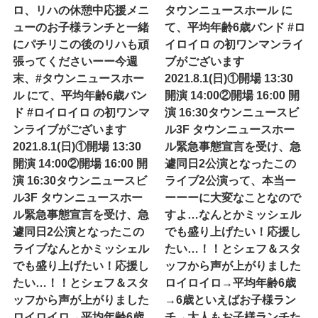
ロ、リハの休憩中応援メニ
タウンニュースホール に
ューのお子様ランチと一緒
て、平均年齢6歳バンド #ロ
にパチリこの後のリハも頑
イロイロ の初ワンマンライ
張ってくださいーー今週
ブがございます
末、#タウンニュースホー
2021.8.1(日)①開場 13:30
ル にて、平均年齢6歳バン
開演 14:00②開場 16:00 開
ド #ロイロイロ の初ワンマ
演 16:30タウンニュースビ
ンライブがございます
ル3F タウンニュースホー
2021.8.1(日)①開場 13:30
ル緊急事態宣言を受け、急
開演 14:00②開場 16:00 開
遽同日2公演となったこの
演 16:30タウンニュースビ
ライブ2公演って、本当ー
ル3F タウンニュースホー
ーーーに大変なことなので
ル緊急事態宣言を受け、急
すよ…なんとかミッシェル
遽同日2公演となったこの
でも盛り上げたい！応援し
ライブなんとかミッシェル
たい…！！とシェフ＆スタ
でも盛り上げたい！応援し
ッフから声が上がりました
たい…！！とシェフ＆スタ
ロイロイロ→平均年齢6歳
ッフから声が上がりました
→6歳といえばお子様ラン
ロイロイロ→平均年齢6歳
チ→大人もお子様ランチた