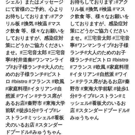
シェル）またはメッセージ
お待ちしております♪#アク
にて皆様のご予約、心より
リル板 #換気 #検温 #マス
お待ちしております♪#アク
ク飲食 等、様々なお願いを
リル板 #換気 #検温 #マス
しておりますが、感染症対
ク飲食 等、様々なお願いを
策にどうかご協力ください
しておりますが、感染症対
ませ。#三宅音太郎 #三宅音
策にどうかご協力ください
寧#ワンマンライブ#お子様
ませ。#三宅音太郎 #三宅音
ランチ#大人のためのお子
寧#村井道奏#ワンマンライ
様ランチ#ビストロ #bistro
ブ#お子様ランチ#大人のた
#フランス #欧風 #家庭料理
めのお子様ランチ#ビスト
#イタリアン#自然派 #ワイ
ロ #bistro #フランス #欧風
ン #テラス席があるお店#秦
#家庭料理#イタリアン#自
野市 #東海大学前駅 #徒歩1
然派 #ワイン #テラス席が
分#ライブ#レストラン#ミ
あるお店#秦野市 #東海大学
ッシェル#看板犬のいるお
前駅 #徒歩1分#ライブ#レ
店 #スタンダードプードル#
ストラン#ミッシェル#看板
みゅうちゃん
犬のいるお店 #スタンダー
ドプードル#みゅうちゃん