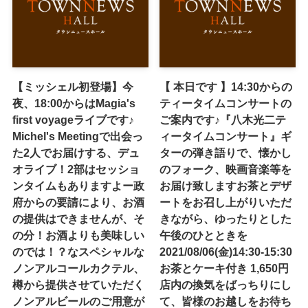
【ミッシェル初登場】今
【 本日です 】14:30からの
夜、18:00からはMagia's
ティータイムコンサートの
first voyageライブです♪
ご案内です♪『八木光二テ
Michel's Meetingで出会っ
ィータイムコンサート』ギ
た2人でお届けする、デュ
ターの弾き語りで、懐かし
オライブ！2部はセッショ
のフォーク、映画音楽等を
ンタイムもありますよー政
お届け致します️お茶とデザ
府からの要請により、お酒
ートをお召し上がりいただ
の提供はできませんが、そ
きながら、ゆったりとした
の分！お酒よりも美味しい
午後のひとときを️
のでは！？なスペシャルな
2021/08/06(金)14:30-15:30
ノンアルコールカクテル、
お茶とケーキ付き 1,650円
樽から提供させていただく
店内の換気をばっちりにし
ノンアルビールのご用意が
て、皆様のお越しをお待ち