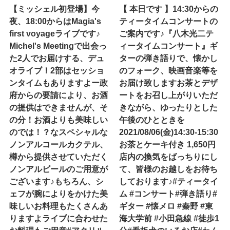
【ミッシェル初登場】今
【 本日です 】14:30からの
夜、18:00からはMagia's
ティータイムコンサートの
first voyageライブです♪
ご案内です♪『八木光二テ
Michel's Meetingで出会っ
ィータイムコンサート』ギ
た2人でお届けする、デュ
ターの弾き語りで、懐かし
オライブ！2部はセッショ
のフォーク、映画音楽等を
ンタイムもありますよー政
お届け致します️お茶とデザ
府からの要請により、お酒
ートをお召し上がりいただ
の提供はできませんが、そ
きながら、ゆったりとした
の分！お酒よりも美味しい
午後のひとときを️
のでは！？なスペシャルな
2021/08/06(金)14:30-15:30
ノンアルコールカクテル、
お茶とケーキ付き 1,650円
樽から提供させていただく
店内の換気をばっちりにし
ノンアルビールのご用意が
て、皆様のお越しをお待ち
ございます♪もちろん、シ
しております♪#ティータイ
ェフが腕によりをかけた美
ム #コンサート#弾き語り#
味しいお料理もたくさんあ
ギター #懐メロ #秦野 #東
りますよライブに合わせた
海大学前 #小田急線 #徒歩1