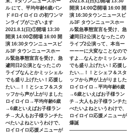
末、#タウンニュースホー
2021.8.1(日)①開場 13:30
ル にて、平均年齢6歳バン
開演 14:00②開場 16:00 開
ド #ロイロイロ の初ワンマ
演 16:30タウンニュースビ
ンライブがございます
ル3F タウンニュースホー
2021.8.1(日)①開場 13:30
ル緊急事態宣言を受け、急
開演 14:00②開場 16:00 開
遽同日2公演となったこの
演 16:30タウンニュースビ
ライブ2公演って、本当ー
ル3F タウンニュースホー
ーーーに大変なことなので
ル緊急事態宣言を受け、急
すよ…なんとかミッシェル
遽同日2公演となったこの
でも盛り上げたい！応援し
ライブなんとかミッシェル
たい…！！とシェフ＆スタ
でも盛り上げたい！応援し
ッフから声が上がりました
たい…！！とシェフ＆スタ
ロイロイロ→平均年齢6歳
ッフから声が上がりました
→6歳といえばお子様ラン
ロイロイロ→平均年齢6歳
チ→大人もお子様ランチた
→6歳といえばお子様ラン
べたいよね︎というわけで、
チ→大人もお子様ランチた
ロイロイロ応援メニューが
べたいよね︎というわけで、
爆誕
ロイロイロ応援メニューが
————————————