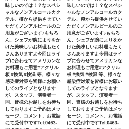
味しいのでは！？なスペシ
味しいのでは！？なスペシ
ャルなノンアルコールカク
ャルなノンアルコールカク
テル、樽から提供させてい
テル、樽から提供させてい
ただくノンアルビールのご
ただくノンアルビールのご
用意がございます♪もちろ
用意がございます♪もちろ
ん、シェフが腕によりをか
ん、シェフが腕によりをか
けた美味しいお料理もたく
けた美味しいお料理もたく
さんありますよ今回はライ
さんありますよ今回はライ
ブに合わせてアメリカンな
ブに合わせてアメリカンな
お料理もご用意#アクリル
お料理もご用意#アクリル
板 #換気 #検温 等、様々な
板 #換気 #検温 等、様々な
感染症対策を皆様にお願い
感染症対策を皆様にお願い
してのライブとなります
してのライブとなります
が、スタッフ、演奏者一
が、スタッフ、演奏者一
同、皆様のお越しをお待ち
同、皆様のお越しをお待ち
しておりますご予約はメッ
しておりますご予約はメッ
セージ、コメント、お電話
セージ、コメント、お電話
にて受付中ですTel:0463-
にて受付中ですTel:0463-