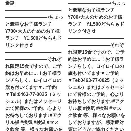
爆誕
—————————•ちょっ
————————————
と豪華なお子様ランチ
—————————•ちょっ
¥700•大人のためのお子様
と豪華なお子様ランチ
ランチ ¥1,500どちらもド
¥700•大人のためのお子様
リンク付き🥤
ランチ ¥1,500どちらもド
————————————
リンク付き🥤
—————————それぞ
————————————
れ限定15食ですので、ご予
—————————それぞ
約はお早めに…！お子様ラ
れ限定15食ですので、ご予
ンチらしく、ロイロイロの
約はお早めに…！お子様ラ
旗も付いてます▼ご予約
ンチらしく、ロイロイロの
▼Tel:0463-77-0025（ミッ
旗も付いてます▼ご予約
シェル）またはメッセージ
▼Tel:0463-77-0025（ミッ
にて皆様のご予約、心より
シェル）またはメッセージ
お待ちしております♪#アク
にて皆様のご予約、心より
リル板 #換気 #検温 #マス
お待ちしております♪#アク
ク飲食 等、様々なお願いを
リル板 #換気 #検温 #マス
しておりますが、感染症対
ク飲食 等、様々なお願いを
策にどうかご協力ください