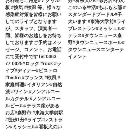
お料理もご用意#アクリル
分#看板犬のいるお店#わん
板 #換気 #検温 等、様々な
このいる生活#もふもふ部 #
感染症対策を皆様にお願い
スタンダードプードル#子
してのライブとなります
犬います #東海大学前#ライ
が、スタッフ、演奏者一
ブレストラン#ミッシェル#
同、皆様のお越しをお待ち
テラス#タウンニュース秦
しておりますご予約はメッ
野#タウンニュースホール#
セージ、コメント、お電話
タウンニュースエンターテ
にて受付中ですTel:0463-
イメント
77-0025#ロック #rock #ラ
イブ#ディナー#ビストロ
#bistro #フランス #欧風 #
家庭料理#イタリアン#自然
派 #ワイン #ノンアルコー
ルカクテル #ノンアルコー
ルビール#テラス席がある
お店#秦野市 #東海大学前駅
#徒歩1分#ライブ#レストラ
ン#ミッシェル#看板犬のい