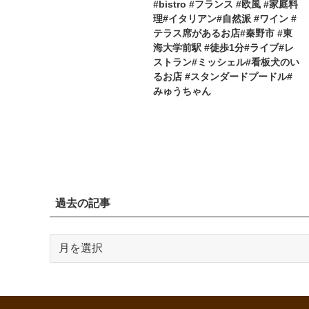
#bistro #フランス #欧風 #家庭料
理#イタリアン#自然派 #ワイン #
テラス席があるお店#秦野市 #東
海大学前駅 #徒歩1分#ライブ#レ
ストラン#ミッシェル#看板犬のい
るお店 #スタンダードプードル#
みゅうちゃん
過去の記事
過
去
の
記