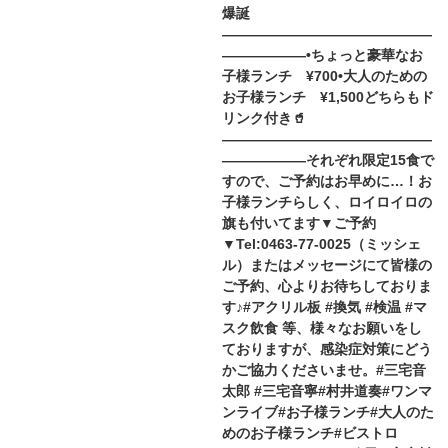
爆誕
———————————————
——————•ちょっと豪華なお
子様ランチ ¥700•大人のための
お子様ランチ ¥1,500どちらもド
リンク付き🥤
———————————————
——————それぞれ限定15食で
すので、ご予約はお早めに…！お
子様ランチらしく、ロイロイロの
旗も付いてます▼ご予約
▼Tel:0463-77-0025（ミッシェ
ル）またはメッセージにて皆様の
ご予約、心よりお待ちしておりま
す♪#アクリル板 #換気 #検温 #マ
スク飲食 等、様々なお願いをし
ておりますが、感染症対策にどう
かご協力くださいませ。#三宅音
太郎 #三宅音寧#村井道奏#ワンマ
ンライブ#お子様ランチ#大人のた
めのお子様ランチ#ビストロ