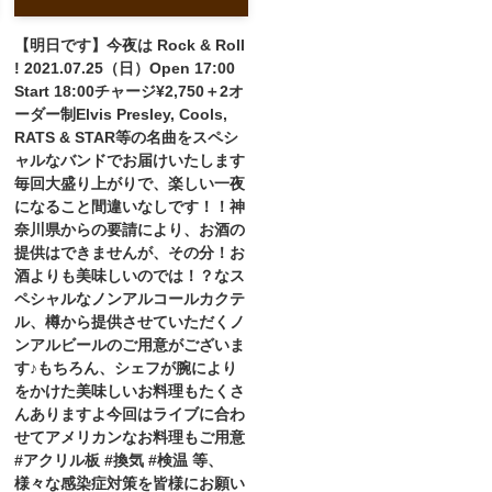
【明日です】今夜は Rock & Roll
! 2021.07.25（日）Open 17:00
Start 18:00チャージ¥2,750＋2オ
ーダー制Elvis Presley, Cools,
RATS & STAR等の名曲をスペシ
ャルなバンドでお届けいたします
毎回大盛り上がりで、楽しい一夜
になること間違いなしです！！神
奈川県からの要請により、お酒の
提供はできませんが、その分！お
酒よりも美味しいのでは！？なス
ペシャルなノンアルコールカクテ
ル、樽から提供させていただくノ
ンアルビールのご用意がございま
す♪もちろん、シェフが腕により
をかけた美味しいお料理もたくさ
んありますよ今回はライブに合わ
せてアメリカンなお料理もご用意
#アクリル板 #換気 #検温 等、
様々な感染症対策を皆様にお願い