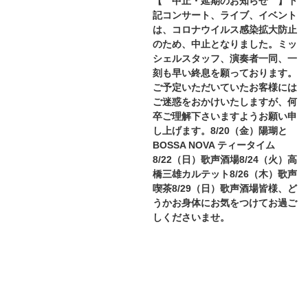
【 中止・延期のお知らせ 】下
記コンサート、ライブ、イベント
は、コロナウイルス感染拡大防止
のため、中止となりました。ミッ
シェルスタッフ、演奏者一同、一
刻も早い終息を願っております。
ご予定いただいていたお客様には
ご迷惑をおかけいたしますが、何
卒ご理解下さいますようお願い申
し上げます。8/20（金）陽瑚と
BOSSA NOVA ティータイム
8/22（日）歌声酒場8/24（火）高
橋三雄カルテット8/26（木）歌声
喫茶8/29（日）歌声酒場皆様、ど
うかお身体にお気をつけてお過ご
しくださいませ。