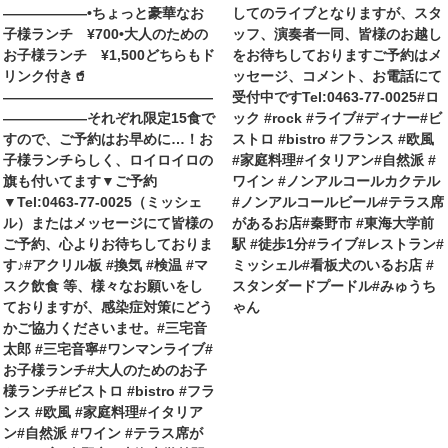
——————•ちょっと豪華なお
してのライブとなりますが、スタ
子様ランチ ¥700•大人のための
ッフ、演奏者一同、皆様のお越し
お子様ランチ ¥1,500どちらもド
をお待ちしておりますご予約はメ
リンク付き🥤
ッセージ、コメント、お電話にて
———————————————
受付中ですTel:0463-77-0025#ロ
——————それぞれ限定15食で
ック #rock #ライブ#ディナー#ビ
すので、ご予約はお早めに…！お
ストロ #bistro #フランス #欧風
子様ランチらしく、ロイロイロの
#家庭料理#イタリアン#自然派 #
旗も付いてます▼ご予約
ワイン #ノンアルコールカクテル
▼Tel:0463-77-0025（ミッシェ
#ノンアルコールビール#テラス席
ル）またはメッセージにて皆様の
があるお店#秦野市 #東海大学前
ご予約、心よりお待ちしておりま
駅 #徒歩1分#ライブ#レストラン#
す♪#アクリル板 #換気 #検温 #マ
ミッシェル#看板犬のいるお店 #
スク飲食 等、様々なお願いをし
スタンダードプードル#みゅうち
ておりますが、感染症対策にどう
ゃん
かご協力くださいませ。#三宅音
太郎 #三宅音寧#ワンマンライブ#
お子様ランチ#大人のためのお子
様ランチ#ビストロ #bistro #フラ
ンス #欧風 #家庭料理#イタリア
ン#自然派 #ワイン #テラス席が