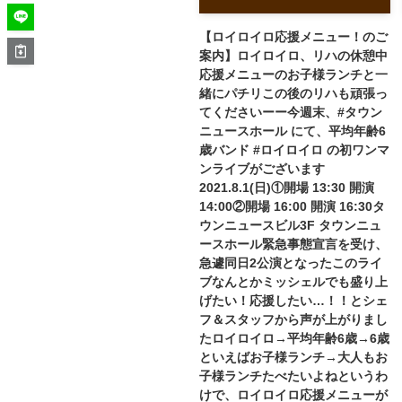
【ロイロイロ応援メニュー！のご
案内】ロイロイロ、リハの休憩中
応援メニューのお子様ランチと一
緒にパチリこの後のリハも頑張っ
てくださいーー今週末、#タウン
ニュースホール にて、平均年齢6
歳バンド #ロイロイロ の初ワンマ
ンライブがございます
2021.8.1(日)①開場 13:30 開演
14:00②開場 16:00 開演 16:30タ
ウンニュースビル3F タウンニュ
ースホール緊急事態宣言を受け、
急遽同日2公演となったこのライ
ブなんとかミッシェルでも盛り上
げたい！応援したい…！！とシェ
フ＆スタッフから声が上がりまし
たロイロイロ→平均年齢6歳→6歳
といえばお子様ランチ→大人もお
子様ランチたべたいよね︎というわ
けで、ロイロイロ応援メニューが