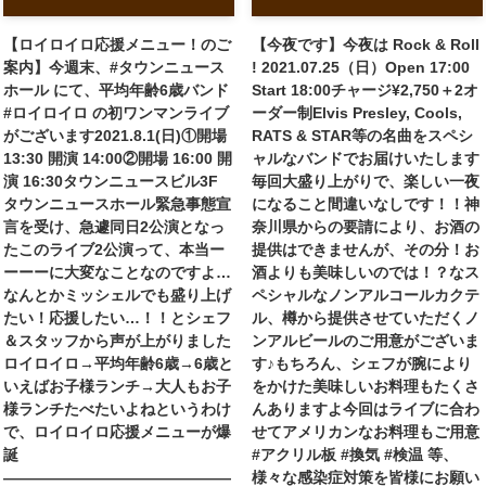
【ロイロイロ応援メニュー！のご
【今夜です】今夜は Rock & Roll
案内】今週末、#タウンニュース
! 2021.07.25（日）Open 17:00
ホール にて、平均年齢6歳バンド
Start 18:00チャージ¥2,750＋2オ
#ロイロイロ の初ワンマンライブ
ーダー制Elvis Presley, Cools,
がございます2021.8.1(日)①開場
RATS & STAR等の名曲をスペシ
13:30 開演 14:00②開場 16:00 開
ャルなバンドでお届けいたします
演 16:30タウンニュースビル3F
毎回大盛り上がりで、楽しい一夜
タウンニュースホール緊急事態宣
になること間違いなしです！！神
言を受け、急遽同日2公演となっ
奈川県からの要請により、お酒の
たこのライブ2公演って、本当ー
提供はできませんが、その分！お
ーーーに大変なことなのですよ…
酒よりも美味しいのでは！？なス
なんとかミッシェルでも盛り上げ
ペシャルなノンアルコールカクテ
たい！応援したい…！！とシェフ
ル、樽から提供させていただくノ
＆スタッフから声が上がりました
ンアルビールのご用意がございま
ロイロイロ→平均年齢6歳→6歳と
す♪もちろん、シェフが腕により
いえばお子様ランチ→大人もお子
をかけた美味しいお料理もたくさ
様ランチたべたいよね︎というわけ
んありますよ今回はライブに合わ
で、ロイロイロ応援メニューが爆
せてアメリカンなお料理もご用意
誕
#アクリル板 #換気 #検温 等、
———————————————
様々な感染症対策を皆様にお願い