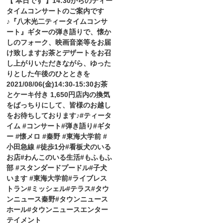
【 本日です 】14:30からのティー
タイムコンサートのご案内です
♪『八木光二ティータイムコンサ
ート』ギターの弾き語りで、懐か
しのフォーク、映画音楽等をお届
け致します️お茶とデザートをお召
し上がりいただきながら、ゆった
りとした午後のひとときを️
2021/08/06(金)14:30-15:30お茶
とケーキ付き 1,650円店内の換気
をばっちりにして、皆様のお越し
をお待ちしております♪#ティータ
イム #コンサート#弾き語り#ギタ
ー #懐メロ #秦野 #東海大学前 #
小田急線 #徒歩1分#看板犬のいる
お店#わんこのいる生活#もふもふ
部 #スタンダードプードル#子犬
います #東海大学前#ライブレス
トラン#ミッシェル#テラス#タウ
ンニュース秦野#タウンニュース
ホール#タウンニュースエンター
テイメント