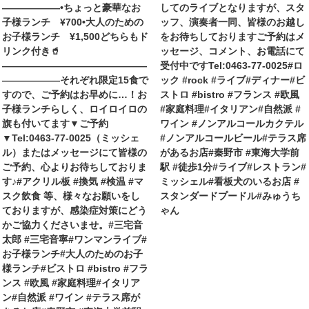
——————•ちょっと豪華なお
してのライブとなりますが、スタ
子様ランチ ¥700•大人のための
ッフ、演奏者一同、皆様のお越し
お子様ランチ ¥1,500どちらもド
をお待ちしておりますご予約はメ
リンク付き🥤
ッセージ、コメント、お電話にて
———————————————
受付中ですTel:0463-77-0025#ロ
——————それぞれ限定15食で
ック #rock #ライブ#ディナー#ビ
すので、ご予約はお早めに…！お
ストロ #bistro #フランス #欧風
子様ランチらしく、ロイロイロの
#家庭料理#イタリアン#自然派 #
旗も付いてます▼ご予約
ワイン #ノンアルコールカクテル
▼Tel:0463-77-0025（ミッシェ
#ノンアルコールビール#テラス席
ル）またはメッセージにて皆様の
があるお店#秦野市 #東海大学前
ご予約、心よりお待ちしておりま
駅 #徒歩1分#ライブ#レストラン#
す♪#アクリル板 #換気 #検温 #マ
ミッシェル#看板犬のいるお店 #
スク飲食 等、様々なお願いをし
スタンダードプードル#みゅうち
ておりますが、感染症対策にどう
ゃん
かご協力くださいませ。#三宅音
太郎 #三宅音寧#ワンマンライブ#
お子様ランチ#大人のためのお子
様ランチ#ビストロ #bistro #フラ
ンス #欧風 #家庭料理#イタリア
ン#自然派 #ワイン #テラス席が