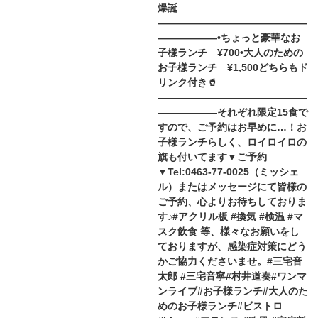
爆誕
———————————————
——————•ちょっと豪華なお
子様ランチ ¥700•大人のための
お子様ランチ ¥1,500どちらもド
リンク付き🥤
———————————————
——————それぞれ限定15食で
すので、ご予約はお早めに…！お
子様ランチらしく、ロイロイロの
旗も付いてます▼ご予約
▼Tel:0463-77-0025（ミッシェ
ル）またはメッセージにて皆様の
ご予約、心よりお待ちしておりま
す♪#アクリル板 #換気 #検温 #マ
スク飲食 等、様々なお願いをし
ておりますが、感染症対策にどう
かご協力くださいませ。#三宅音
太郎 #三宅音寧#村井道奏#ワンマ
ンライブ#お子様ランチ#大人のた
めのお子様ランチ#ビストロ