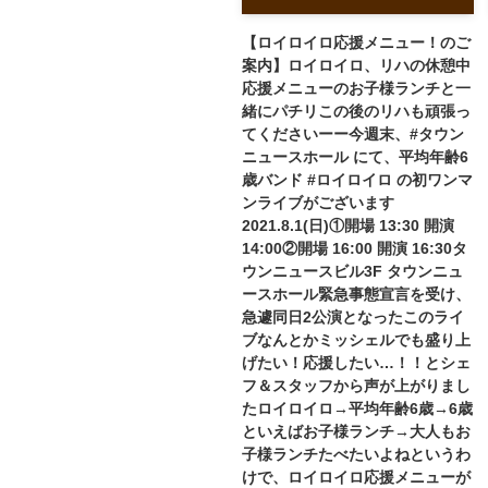
【ロイロイロ応援メニュー！のご
案内】ロイロイロ、リハの休憩中
応援メニューのお子様ランチと一
緒にパチリこの後のリハも頑張っ
てくださいーー今週末、#タウン
ニュースホール にて、平均年齢6
歳バンド #ロイロイロ の初ワンマ
ンライブがございます
2021.8.1(日)①開場 13:30 開演
14:00②開場 16:00 開演 16:30タ
ウンニュースビル3F タウンニュ
ースホール緊急事態宣言を受け、
急遽同日2公演となったこのライ
ブなんとかミッシェルでも盛り上
げたい！応援したい…！！とシェ
フ＆スタッフから声が上がりまし
たロイロイロ→平均年齢6歳→6歳
といえばお子様ランチ→大人もお
子様ランチたべたいよね︎というわ
けで、ロイロイロ応援メニューが