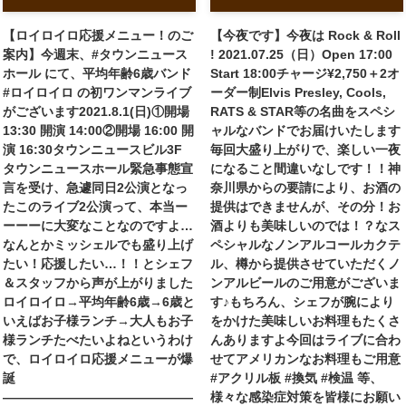
【ロイロイロ応援メニュー！のご
【今夜です】今夜は Rock & Roll
案内】今週末、#タウンニュース
! 2021.07.25（日）Open 17:00
ホール にて、平均年齢6歳バンド
Start 18:00チャージ¥2,750＋2オ
#ロイロイロ の初ワンマンライブ
ーダー制Elvis Presley, Cools,
がございます2021.8.1(日)①開場
RATS & STAR等の名曲をスペシ
13:30 開演 14:00②開場 16:00 開
ャルなバンドでお届けいたします
演 16:30タウンニュースビル3F
毎回大盛り上がりで、楽しい一夜
タウンニュースホール緊急事態宣
になること間違いなしです！！神
言を受け、急遽同日2公演となっ
奈川県からの要請により、お酒の
たこのライブ2公演って、本当ー
提供はできませんが、その分！お
ーーーに大変なことなのですよ…
酒よりも美味しいのでは！？なス
なんとかミッシェルでも盛り上げ
ペシャルなノンアルコールカクテ
たい！応援したい…！！とシェフ
ル、樽から提供させていただくノ
＆スタッフから声が上がりました
ンアルビールのご用意がございま
ロイロイロ→平均年齢6歳→6歳と
す♪もちろん、シェフが腕により
いえばお子様ランチ→大人もお子
をかけた美味しいお料理もたくさ
様ランチたべたいよね︎というわけ
んありますよ今回はライブに合わ
で、ロイロイロ応援メニューが爆
せてアメリカンなお料理もご用意
誕
#アクリル板 #換気 #検温 等、
———————————————
様々な感染症対策を皆様にお願い