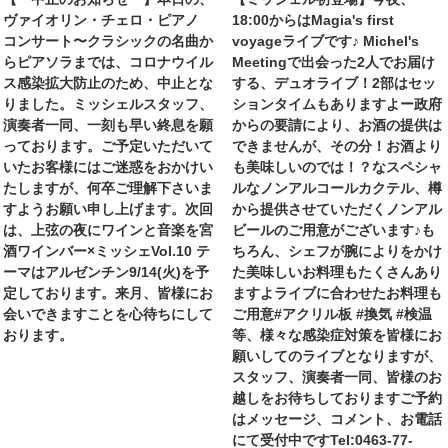
ヴァイオリン・チェロ・ピアノ
18:00からはMagia's first
コンサート〜クラシックの名曲か
voyageライブです♪ Michel's
らピアソラまでは、コロナウイル
Meetingで出会った2人でお届け
ス感染拡大防止のため、中止とな
する、デュオライブ！2部はセッ
りました。ミッシェルスタッフ、
ションタイムもありますよー政府
演奏者一同、一刻も早い終息を願
からの要請により、お酒の提供は
っております。ご予定いただいて
できませんが、その分！お酒より
いたお客様にはご迷惑をおかけい
も美味しいのでは！？なスペシャ
たしますが、何卒ご理解下さいま
ルなノンアルコールカクテル、樽
すようお願い申し上げます。次回
から提供させていただくノンアル
は、上弦の夜にワインと音楽を宮
ビールのご用意がございます♪も
酒ワインバー×ミッシェVol.10 テ
ちろん、シェフが腕によりをかけ
ーマはアルゼンチン9/14(火)を予
た美味しいお料理もたくさんあり
定しております。来月、皆様にお
ますよライブに合わせたお料理も
会いできますことを心待ちにして
ご用意#アクリル板 #換気 #検温
おります。
等、様々な感染症対策を皆様にお
願いしてのライブとなりますが、
スタッフ、演奏者一同、皆様のお
越しをお待ちしておりますご予約
はメッセージ、コメント、お電話
にて受付中ですTel:0463-77-