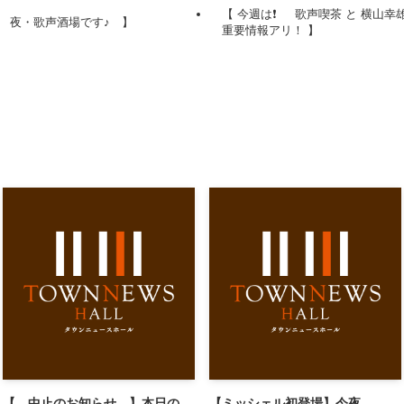
【 今週は❗️ 歌声喫茶 と 横山
 夜・歌声酒場です♪ 】
重要情報アリ！ 】
【 中止のお知らせ 】本日の、
【ミッシェル初登場】今夜、