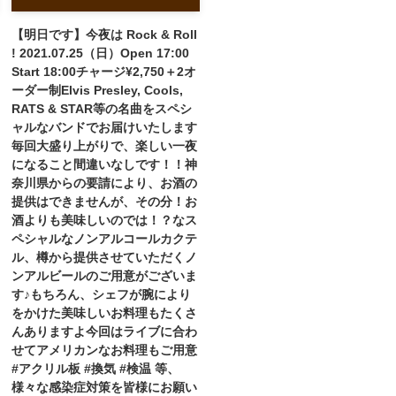
【明日です】今夜は Rock & Roll
! 2021.07.25（日）Open 17:00
Start 18:00チャージ¥2,750＋2オ
ーダー制Elvis Presley, Cools,
RATS & STAR等の名曲をスペシ
ャルなバンドでお届けいたします
毎回大盛り上がりで、楽しい一夜
になること間違いなしです！！神
奈川県からの要請により、お酒の
提供はできませんが、その分！お
酒よりも美味しいのでは！？なス
ペシャルなノンアルコールカクテ
ル、樽から提供させていただくノ
ンアルビールのご用意がございま
す♪もちろん、シェフが腕により
をかけた美味しいお料理もたくさ
んありますよ今回はライブに合わ
せてアメリカンなお料理もご用意
#アクリル板 #換気 #検温 等、
様々な感染症対策を皆様にお願い