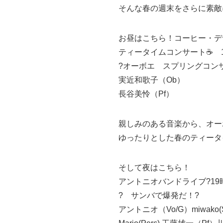
そんな春の週末をさらに素敵に
お昼はこちら！コーヒー・デ
ティータイムコンサート☕️ 1
?オーボエ スプリングコン
実近和歌子（Ob）
長谷美怜（Pf）
親しみのある音楽から、オー
ゆったりとした春のティータ
そして夜はこちら！
アントニオバンドライブ?19
? サンバで爆発だ！?
アントニオ（Vo/G）miwako(Sa