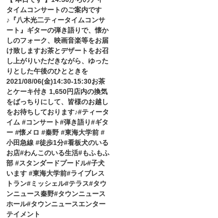
タイムコンサートのご案内です
♪『八木光二ティータイムコンサ
ート』ギターの弾き語りで、懐か
しのフォーク、映画音楽等をお届
け致します️お茶とデザートをお召
し上がりいただきながら、ゆった
りとした午後のひとときを️
2021/08/06(金)14:30-15:30お茶
とケーキ付き 1,650円店内の換気
をばっちりにして、皆様のお越し
をお待ちしております♪#ティータ
イム #コンサート#弾き語り#ギタ
ー #懐メロ #秦野 #東海大学前 #
小田急線 #徒歩1分#看板犬のいる
お店#わんこのいる生活#もふもふ
部 #スタンダードプードル#子犬
います #東海大学前#ライブレス
トラン#ミッシェル#テラス#タウ
ンニュース秦野#タウンニュース
ホール#タウンニュースエンター
テイメント