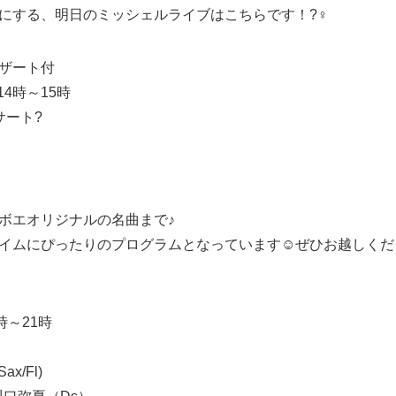
する、明日のミッシェルライブはこちらです！?‍♀️
ザート付
4時～15時
サート?
ボエオリジナルの名曲まで♪
イムにぴったりのプログラムとなっています☺️ぜひお越しくだ
時～21時
x/Fl)