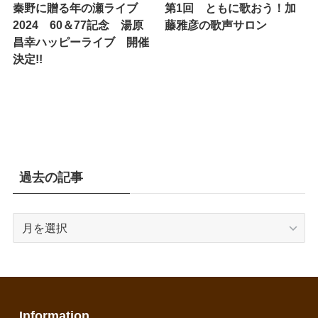
秦野に贈る年の瀬ライブ
第1回 ともに歌おう！加
2024 60＆77記念 湯原
藤雅彦の歌声サロン
昌幸ハッピーライブ 開催
決定!!
過去の記事
過
去
の
記
事
Information