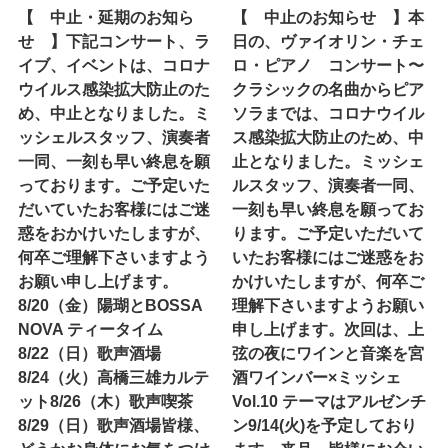
【 中止・延期のお知ら
【 中止のお知らせ 】本
せ 】下記コンサート、ラ
日の、ヴァイオリン・チェ
イブ、イベントは、コロナ
ロ・ピアノ コンサート〜
ウイルス感染拡大防止のた
クラシックの名曲からピア
め、中止となりました。ミ
ソラまでは、コロナウイル
ッシェルスタッフ、演奏者
ス感染拡大防止のため、中
一同、一刻も早い終息を願
止となりました。ミッシェ
っております。ご予定いた
ルスタッフ、演奏者一同、
だいていたお客様にはご迷
一刻も早い終息を願ってお
惑をおかけいたしますが、
ります。ご予定いただいて
何卒ご理解下さいますよう
いたお客様にはご迷惑をお
お願い申し上げます。
かけいたしますが、何卒ご
8/20（金）陽瑚とBOSSA
理解下さいますようお願い
NOVA ティータイム
申し上げます。次回は、上
8/22（日）歌声酒場
弦の夜にワインと音楽を宮
8/24（火）高橋三雄カルテ
酒ワインバー×ミッシェ
ット8/26（木）歌声喫茶
Vol.10 テーマはアルゼンチ
8/29（日）歌声酒場皆様、
ン9/14(火)を予定しており