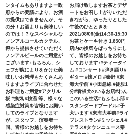
ンタイムもありますよー政
お届け致します️お茶とデザ
府からの要請により、お酒
ートをお召し上がりいただ
の提供はできませんが、そ
きながら、ゆったりとした
の分！お酒よりも美味しい
午後のひとときを️
のでは！？なスペシャルな
2021/08/06(金)14:30-15:30
ノンアルコールカクテル、
お茶とケーキ付き 1,650円
樽から提供させていただく
店内の換気をばっちりにし
ノンアルビールのご用意が
て、皆様のお越しをお待ち
ございます♪もちろん、シ
しております♪#ティータイ
ェフが腕によりをかけた美
ム #コンサート#弾き語り#
味しいお料理もたくさんあ
ギター #懐メロ #秦野 #東
りますよライブに合わせた
海大学前 #小田急線 #徒歩1
お料理もご用意#アクリル
分#看板犬のいるお店#わん
板 #換気 #検温 等、様々な
このいる生活#もふもふ部 #
感染症対策を皆様にお願い
スタンダードプードル#子
してのライブとなります
犬います #東海大学前#ライ
が、スタッフ、演奏者一
ブレストラン#ミッシェル#
同、皆様のお越しをお待ち
テラス#タウンニュース秦