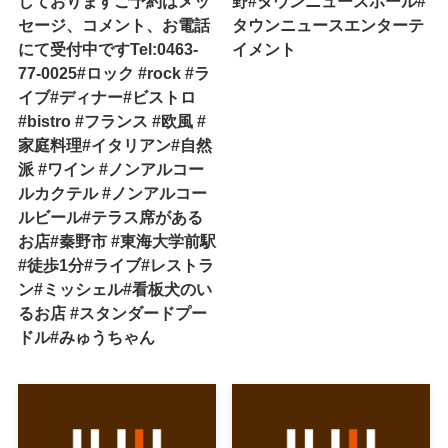
しておりますご予約はメッ
野#タウンニュースホール#
セージ、コメント、お電話
タウンニュースエンターテ
にて受付中ですTel:0463-
イメント
77-0025#ロック #rock #ラ
イブ#ディナー#ビストロ
#bistro #フランス #欧風 #
家庭料理#イタリアン#自然
派 #ワイン #ノンアルコー
ルカクテル #ノンアルコー
ルビール#テラス席がある
お店#秦野市 #東海大学前駅
#徒歩1分#ライブ#レストラ
ン#ミッシェル#看板犬のい
るお店 #スタンダードプー
ドル#みゅうちゃん