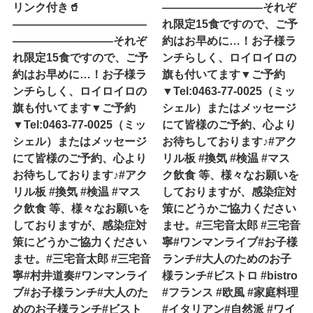
リンク付き🥤
—————————それぞ
————————————
れ限定15食ですので、ご予
—————————それぞ
約はお早めに…！お子様ラ
れ限定15食ですので、ご予
ンチらしく、ロイロイロの
約はお早めに…！お子様ラ
旗も付いてます▼ご予約
ンチらしく、ロイロイロの
▼Tel:0463-77-0025（ミッ
旗も付いてます▼ご予約
シェル）またはメッセージ
▼Tel:0463-77-0025（ミッ
にて皆様のご予約、心より
シェル）またはメッセージ
お待ちしております♪#アク
にて皆様のご予約、心より
リル板 #換気 #検温 #マス
お待ちしております♪#アク
ク飲食 等、様々なお願いを
リル板 #換気 #検温 #マス
しておりますが、感染症対
ク飲食 等、様々なお願いを
策にどうかご協力ください
しておりますが、感染症対
ませ。#三宅音太郎 #三宅音
策にどうかご協力ください
寧#ワンマンライブ#お子様
ませ。#三宅音太郎 #三宅音
ランチ#大人のためのお子
寧#村井道奏#ワンマンライ
様ランチ#ビストロ #bistro
ブ#お子様ランチ#大人のた
#フランス #欧風 #家庭料理
めのお子様ランチ#ビスト
#イタリアン#自然派 #ワイ