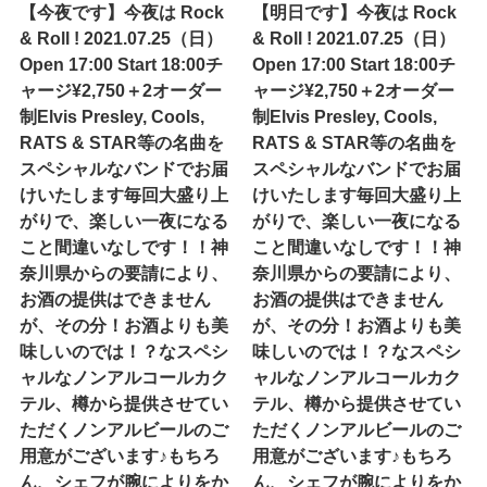
【今夜です】今夜は Rock
【明日です】今夜は Rock
& Roll ! 2021.07.25（日）
& Roll ! 2021.07.25（日）
Open 17:00 Start 18:00チ
Open 17:00 Start 18:00チ
ャージ¥2,750＋2オーダー
ャージ¥2,750＋2オーダー
制Elvis Presley, Cools,
制Elvis Presley, Cools,
RATS & STAR等の名曲を
RATS & STAR等の名曲を
スペシャルなバンドでお届
スペシャルなバンドでお届
けいたします毎回大盛り上
けいたします毎回大盛り上
がりで、楽しい一夜になる
がりで、楽しい一夜になる
こと間違いなしです！！神
こと間違いなしです！！神
奈川県からの要請により、
奈川県からの要請により、
お酒の提供はできません
お酒の提供はできません
が、その分！お酒よりも美
が、その分！お酒よりも美
味しいのでは！？なスペシ
味しいのでは！？なスペシ
ャルなノンアルコールカク
ャルなノンアルコールカク
テル、樽から提供させてい
テル、樽から提供させてい
ただくノンアルビールのご
ただくノンアルビールのご
用意がございます♪もちろ
用意がございます♪もちろ
ん、シェフが腕によりをか
ん、シェフが腕によりをか