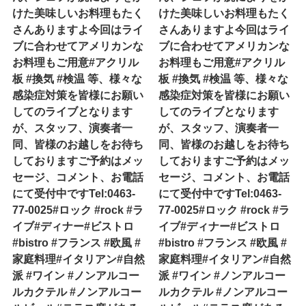
けた美味しいお料理もたく
けた美味しいお料理もたく
さんありますよ今回はライ
さんありますよ今回はライ
ブに合わせてアメリカンな
ブに合わせてアメリカンな
お料理もご用意#アクリル
お料理もご用意#アクリル
板 #換気 #検温 等、様々な
板 #換気 #検温 等、様々な
感染症対策を皆様にお願い
感染症対策を皆様にお願い
してのライブとなります
してのライブとなります
が、スタッフ、演奏者一
が、スタッフ、演奏者一
同、皆様のお越しをお待ち
同、皆様のお越しをお待ち
しておりますご予約はメッ
しておりますご予約はメッ
セージ、コメント、お電話
セージ、コメント、お電話
にて受付中ですTel:0463-
にて受付中ですTel:0463-
77-0025#ロック #rock #ラ
77-0025#ロック #rock #ラ
イブ#ディナー#ビストロ
イブ#ディナー#ビストロ
#bistro #フランス #欧風 #
#bistro #フランス #欧風 #
家庭料理#イタリアン#自然
家庭料理#イタリアン#自然
派 #ワイン #ノンアルコー
派 #ワイン #ノンアルコー
ルカクテル #ノンアルコー
ルカクテル #ノンアルコー