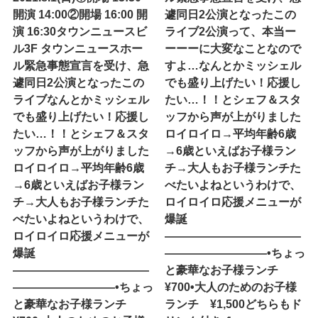
開演 14:00②開場 16:00 開
遽同日2公演となったこの
演 16:30タウンニュースビ
ライブ2公演って、本当ー
ル3F タウンニュースホー
ーーーに大変なことなので
ル緊急事態宣言を受け、急
すよ…なんとかミッシェル
遽同日2公演となったこの
でも盛り上げたい！応援し
ライブなんとかミッシェル
たい…！！とシェフ＆スタ
でも盛り上げたい！応援し
ッフから声が上がりました
たい…！！とシェフ＆スタ
ロイロイロ→平均年齢6歳
ッフから声が上がりました
→6歳といえばお子様ラン
ロイロイロ→平均年齢6歳
チ→大人もお子様ランチた
→6歳といえばお子様ラン
べたいよね︎というわけで、
チ→大人もお子様ランチた
ロイロイロ応援メニューが
べたいよね︎というわけで、
爆誕
ロイロイロ応援メニューが
————————————
爆誕
—————————•ちょっ
————————————
と豪華なお子様ランチ
—————————•ちょっ
¥700•大人のためのお子様
と豪華なお子様ランチ
ランチ ¥1,500どちらもド