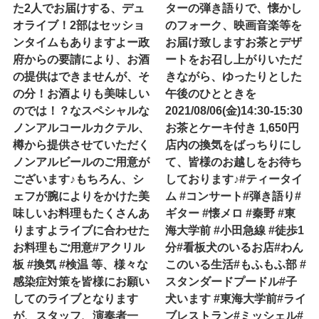
た2人でお届けする、デュ
ターの弾き語りで、懐かし
オライブ！2部はセッショ
のフォーク、映画音楽等を
ンタイムもありますよー政
お届け致します️お茶とデザ
府からの要請により、お酒
ートをお召し上がりいただ
の提供はできませんが、そ
きながら、ゆったりとした
の分！お酒よりも美味しい
午後のひとときを️
のでは！？なスペシャルな
2021/08/06(金)14:30-15:30
ノンアルコールカクテル、
お茶とケーキ付き 1,650円
樽から提供させていただく
店内の換気をばっちりにし
ノンアルビールのご用意が
て、皆様のお越しをお待ち
ございます♪もちろん、シ
しております♪#ティータイ
ェフが腕によりをかけた美
ム #コンサート#弾き語り#
味しいお料理もたくさんあ
ギター #懐メロ #秦野 #東
りますよライブに合わせた
海大学前 #小田急線 #徒歩1
お料理もご用意#アクリル
分#看板犬のいるお店#わん
板 #換気 #検温 等、様々な
このいる生活#もふもふ部 #
感染症対策を皆様にお願い
スタンダードプードル#子
してのライブとなります
犬います #東海大学前#ライ
が、スタッフ、演奏者一
ブレストラン#ミッシェル#