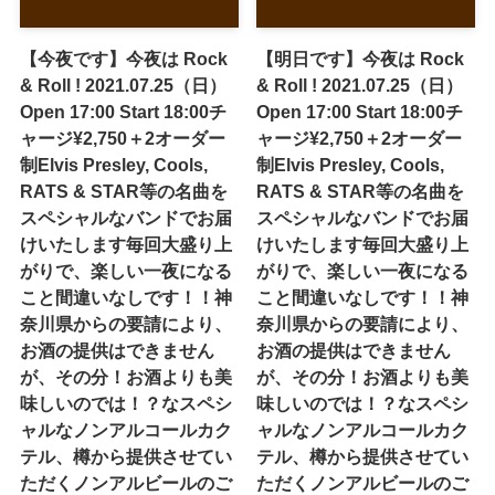
【今夜です】今夜は Rock
【明日です】今夜は Rock
& Roll ! 2021.07.25（日）
& Roll ! 2021.07.25（日）
Open 17:00 Start 18:00チ
Open 17:00 Start 18:00チ
ャージ¥2,750＋2オーダー
ャージ¥2,750＋2オーダー
制Elvis Presley, Cools,
制Elvis Presley, Cools,
RATS & STAR等の名曲を
RATS & STAR等の名曲を
スペシャルなバンドでお届
スペシャルなバンドでお届
けいたします毎回大盛り上
けいたします毎回大盛り上
がりで、楽しい一夜になる
がりで、楽しい一夜になる
こと間違いなしです！！神
こと間違いなしです！！神
奈川県からの要請により、
奈川県からの要請により、
お酒の提供はできません
お酒の提供はできません
が、その分！お酒よりも美
が、その分！お酒よりも美
味しいのでは！？なスペシ
味しいのでは！？なスペシ
ャルなノンアルコールカク
ャルなノンアルコールカク
テル、樽から提供させてい
テル、樽から提供させてい
ただくノンアルビールのご
ただくノンアルビールのご