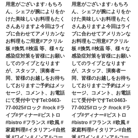
用意がございます♪もちろ
用意がございます♪もちろ
ん、シェフが腕によりをか
ん、シェフが腕によりをか
けた美味しいお料理もたく
けた美味しいお料理もたく
さんありますよ今回はライ
さんありますよ今回はライ
ブに合わせてアメリカンな
ブに合わせてアメリカンな
お料理もご用意#アクリル
お料理もご用意#アクリル
板 #換気 #検温 等、様々な
板 #換気 #検温 等、様々な
感染症対策を皆様にお願い
感染症対策を皆様にお願い
してのライブとなります
してのライブとなります
が、スタッフ、演奏者一
が、スタッフ、演奏者一
同、皆様のお越しをお待ち
同、皆様のお越しをお待ち
しておりますご予約はメッ
しておりますご予約はメッ
セージ、コメント、お電話
セージ、コメント、お電話
にて受付中ですTel:0463-
にて受付中ですTel:0463-
77-0025#ロック #rock #ラ
77-0025#ロック #rock #ラ
イブ#ディナー#ビストロ
イブ#ディナー#ビストロ
#bistro #フランス #欧風 #
#bistro #フランス #欧風 #
家庭料理#イタリアン#自然
家庭料理#イタリアン#自然
派 #ワイン #ノンアルコー
派 #ワイン #ノンアルコー