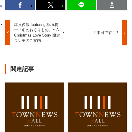
塩入俊哉 featuring 稲垣潤
一「冬のおくりもの」〜A
? 本日です！?
Christmas Love Story 限定
ランチのご案内
関連記事