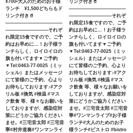
¥700•大人のためのお子様
リンク付き🥤
ランチ ¥1,500どちらもド
————————————
リンク付き🥤
—————————それぞ
————————————
れ限定15食ですので、ご予
—————————それぞ
約はお早めに…！お子様ラ
れ限定15食ですので、ご予
ンチらしく、ロイロイロの
約はお早めに…！お子様ラ
旗も付いてます▼ご予約
ンチらしく、ロイロイロの
▼Tel:0463-77-0025（ミッ
旗も付いてます▼ご予約
シェル）またはメッセージ
▼Tel:0463-77-0025（ミッ
にて皆様のご予約、心より
シェル）またはメッセージ
お待ちしております♪#アク
にて皆様のご予約、心より
リル板 #換気 #検温 #マス
お待ちしております♪#アク
ク飲食 等、様々なお願いを
リル板 #換気 #検温 #マス
しておりますが、感染症対
ク飲食 等、様々なお願いを
策にどうかご協力ください
しておりますが、感染症対
ませ。#三宅音太郎 #三宅音
策にどうかご協力ください
寧#ワンマンライブ#お子様
ませ。#三宅音太郎 #三宅音
ランチ#大人のためのお子
寧#村井道奏#ワンマンライ
様ランチ#ビストロ #bistro