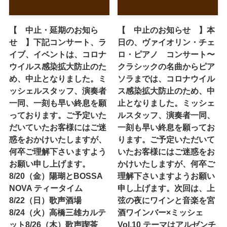
【 中止・延期のお知ら
【 中止のお知らせ 】本
せ 】下記コンサート、ラ
日の、ヴァイオリン・チェ
イブ、イベントは、コロナ
ロ・ピアノ コンサート〜
ウイルス感染拡大防止のた
クラシックの名曲からピア
め、中止となりました。ミ
ソラまでは、コロナウイル
ッシェルスタッフ、演奏者
ス感染拡大防止のため、中
一同、一刻も早い終息を願
止となりました。ミッシェ
っております。ご予定いた
ルスタッフ、演奏者一同、
だいていたお客様にはご迷
一刻も早い終息を願ってお
惑をおかけいたしますが、
ります。ご予定いただいて
何卒ご理解下さいますよう
いたお客様にはご迷惑をお
お願い申し上げます。
かけいたしますが、何卒ご
8/20（金）陽瑚とBOSSA
理解下さいますようお願い
NOVA ティータイム
申し上げます。次回は、上
8/22（日）歌声酒場
弦の夜にワインと音楽を宮
8/24（火）高橋三雄カルテ
酒ワインバー×ミッシェ
ット8/26（木）歌声喫茶
Vol.10 テーマはアルゼンチ