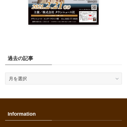
過去の記事
過
去
の
記
事
Information