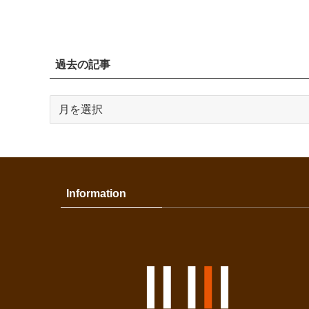
過去の記事
過
去
の
記
事
Information