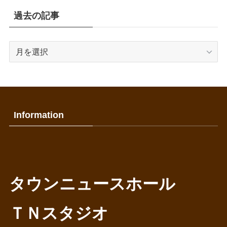
過去の記事
過
去
の
記
事
Information
タウンニュースホール
ＴＮスタジオ