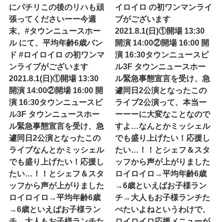
にパチリこの後のリハも頑
イロイロ の初ワンマンライ
張ってくださいーー今週
ブがございます
末、#タウンニュースホー
2021.8.1(日)①開場 13:30
ル にて、平均年齢6歳バン
開演 14:00②開場 16:00 開
ド #ロイロイロ の初ワンマ
演 16:30タウンニュースビ
ンライブがございます
ル3F タウンニュースホー
2021.8.1(日)①開場 13:30
ル緊急事態宣言を受け、急
開演 14:00②開場 16:00 開
遽同日2公演となったこの
演 16:30タウンニュースビ
ライブ2公演って、本当ー
ル3F タウンニュースホー
ーーーに大変なことなので
ル緊急事態宣言を受け、急
すよ…なんとかミッシェル
遽同日2公演となったこの
でも盛り上げたい！応援し
ライブなんとかミッシェル
たい…！！とシェフ＆スタ
でも盛り上げたい！応援し
ッフから声が上がりました
たい…！！とシェフ＆スタ
ロイロイロ→平均年齢6歳
ッフから声が上がりました
→6歳といえばお子様ラン
ロイロイロ→平均年齢6歳
チ→大人もお子様ランチた
→6歳といえばお子様ラン
べたいよね︎というわけで、
チ→大人もお子様ランチた
ロイロイロ応援メニューが