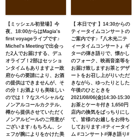
【ミッシェル初登場】今
【 本日です 】14:30からの
夜、18:00からはMagia's
ティータイムコンサートの
first voyageライブです♪
ご案内です♪『八木光二テ
Michel's Meetingで出会っ
ィータイムコンサート』ギ
た2人でお届けする、デュ
ターの弾き語りで、懐かし
オライブ！2部はセッショ
のフォーク、映画音楽等を
ンタイムもありますよー政
お届け致します️お茶とデザ
府からの要請により、お酒
ートをお召し上がりいただ
の提供はできませんが、そ
きながら、ゆったりとした
の分！お酒よりも美味しい
午後のひとときを️
のでは！？なスペシャルな
2021/08/06(金)14:30-15:30
ノンアルコールカクテル、
お茶とケーキ付き 1,650円
樽から提供させていただく
店内の換気をばっちりにし
ノンアルビールのご用意が
て、皆様のお越しをお待ち
ございます♪もちろん、シ
しております♪#ティータイ
ェフが腕によりをかけた美
ム #コンサート#弾き語り#