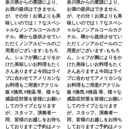
奈川県からの要請により、
奈川県からの要請により、
お酒の提供はできません
お酒の提供はできません
が、その分！お酒よりも美
が、その分！お酒よりも美
味しいのでは！？なスペシ
味しいのでは！？なスペシ
ャルなノンアルコールカク
ャルなノンアルコールカク
テル、樽から提供させてい
テル、樽から提供させてい
ただくノンアルビールのご
ただくノンアルビールのご
用意がございます♪もちろ
用意がございます♪もちろ
ん、シェフが腕によりをか
ん、シェフが腕によりをか
けた美味しいお料理もたく
けた美味しいお料理もたく
さんありますよ今回はライ
さんありますよ今回はライ
ブに合わせてアメリカンな
ブに合わせてアメリカンな
お料理もご用意#アクリル
お料理もご用意#アクリル
板 #換気 #検温 等、様々な
板 #換気 #検温 等、様々な
感染症対策を皆様にお願い
感染症対策を皆様にお願い
してのライブとなります
してのライブとなります
が、スタッフ、演奏者一
が、スタッフ、演奏者一
同、皆様のお越しをお待ち
同、皆様のお越しをお待ち
しておりますご予約はメッ
しておりますご予約はメッ