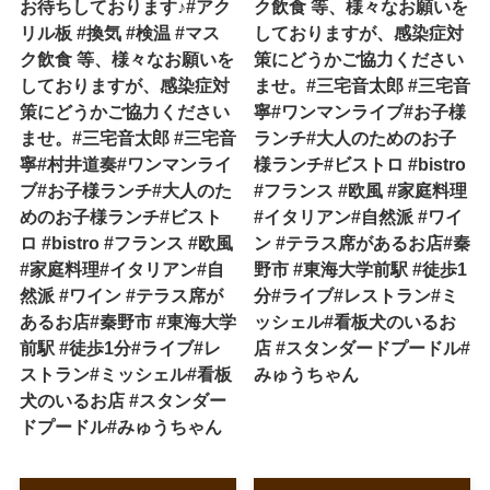
お待ちしております♪#アク
ク飲食 等、様々なお願いを
リル板 #換気 #検温 #マス
しておりますが、感染症対
ク飲食 等、様々なお願いを
策にどうかご協力ください
しておりますが、感染症対
ませ。#三宅音太郎 #三宅音
策にどうかご協力ください
寧#ワンマンライブ#お子様
ませ。#三宅音太郎 #三宅音
ランチ#大人のためのお子
寧#村井道奏#ワンマンライ
様ランチ#ビストロ #bistro
ブ#お子様ランチ#大人のた
#フランス #欧風 #家庭料理
めのお子様ランチ#ビスト
#イタリアン#自然派 #ワイ
ロ #bistro #フランス #欧風
ン #テラス席があるお店#秦
#家庭料理#イタリアン#自
野市 #東海大学前駅 #徒歩1
然派 #ワイン #テラス席が
分#ライブ#レストラン#ミ
あるお店#秦野市 #東海大学
ッシェル#看板犬のいるお
前駅 #徒歩1分#ライブ#レ
店 #スタンダードプードル#
ストラン#ミッシェル#看板
みゅうちゃん
犬のいるお店 #スタンダー
ドプードル#みゅうちゃん