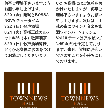
何卒ご理解下さいますよう
いたお客様にはご迷惑をお
お願い申し上げます。
かけいたしますが、何卒ご
8/20（金）陽瑚とBOSSA
理解下さいますようお願い
NOVA ティータイム
申し上げます。次回は、上
8/22（日）歌声酒場
弦の夜にワインと音楽を宮
8/24（火）高橋三雄カルテ
酒ワインバー×ミッシェ
ット8/26（木）歌声喫茶
Vol.10 テーマはアルゼンチ
8/29（日）歌声酒場皆様、
ン9/14(火)を予定しており
どうかお身体にお気をつけ
ます。来月、皆様にお会い
てお過ごしくださいませ。
できますことを心待ちにし
ております。