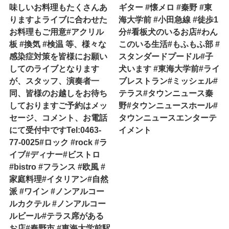
味しいお料理もたくさんあ
ギター #懐メロ #秦野 #東
りますよライブに合わせた
海大学前 #小田急線 #徒歩1
お料理もご用意#アクリル
分#看板犬のいるお店#わん
板 #換気 #検温 等、様々な
このいる生活#もふもふ部 #
感染症対策を皆様にお願い
スタンダードプードル#子
してのライブとなります
犬います #東海大学前#ライ
が、スタッフ、演奏者一
ブレストラン#ミッシェル#
同、皆様のお越しをお待ち
テラス#タウンニュース秦
しておりますご予約はメッ
野#タウンニュースホール#
セージ、コメント、お電話
タウンニュースエンターテ
にて受付中ですTel:0463-
イメント
77-0025#ロック #rock #ラ
イブ#ディナー#ビストロ
#bistro #フランス #欧風 #
家庭料理#イタリアン#自然
派 #ワイン #ノンアルコー
ルカクテル #ノンアルコー
ルビール#テラス席がある
お店#秦野市 #東海大学前駅