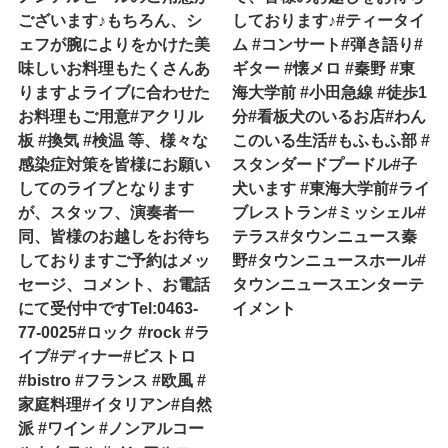
ございます♪もちろん、シ
しております♪#ティータイ
ェフが腕によりをかけた美
ム #コンサート#弾き語り#
味しいお料理もたくさんあ
ギター #懐メロ #秦野 #東
りますよライブに合わせた
海大学前 #小田急線 #徒歩1
お料理もご用意#アクリル
分#看板犬のいるお店#わん
板 #換気 #検温 等、様々な
このいる生活#もふもふ部 #
感染症対策を皆様にお願い
スタンダードプードル#子
してのライブとなります
犬います #東海大学前#ライ
が、スタッフ、演奏者一
ブレストラン#ミッシェル#
同、皆様のお越しをお待ち
テラス#タウンニュース秦
しておりますご予約はメッ
野#タウンニュースホール#
セージ、コメント、お電話
タウンニュースエンターテ
にて受付中ですTel:0463-
イメント
77-0025#ロック #rock #ラ
イブ#ディナー#ビストロ
#bistro #フランス #欧風 #
家庭料理#イタリアン#自然
派 #ワイン #ノンアルコー