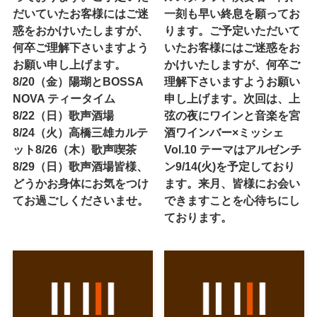
だいていたお客様にはご迷
一刻も早い終息を願ってお
惑をおかけいたしますが、
ります。ご予定いただいて
何卒ご理解下さいますよう
いたお客様にはご迷惑をお
お願い申し上げます。
かけいたしますが、何卒ご
8/20（金）陽瑚とBOSSA
理解下さいますようお願い
NOVA ティータイム
申し上げます。次回は、上
8/22（日）歌声酒場
弦の夜にワインと音楽を宮
8/24（火）高橋三雄カルテ
酒ワインバー×ミッシェ
ット8/26（木）歌声喫茶
Vol.10 テーマはアルゼンチ
8/29（日）歌声酒場皆様、
ン9/14(火)を予定しており
どうかお身体にお気をつけ
ます。来月、皆様にお会い
てお過ごしくださいませ。
できますことを心待ちにし
ております。