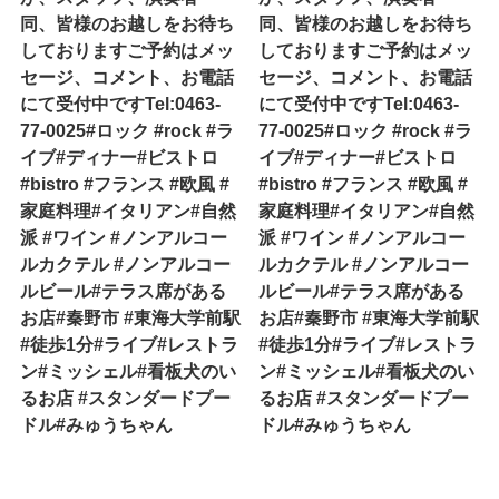
同、皆様のお越しをお待ち
同、皆様のお越しをお待ち
しておりますご予約はメッ
しておりますご予約はメッ
セージ、コメント、お電話
セージ、コメント、お電話
にて受付中ですTel:0463-
にて受付中ですTel:0463-
77-0025#ロック #rock #ラ
77-0025#ロック #rock #ラ
イブ#ディナー#ビストロ
イブ#ディナー#ビストロ
#bistro #フランス #欧風 #
#bistro #フランス #欧風 #
家庭料理#イタリアン#自然
家庭料理#イタリアン#自然
派 #ワイン #ノンアルコー
派 #ワイン #ノンアルコー
ルカクテル #ノンアルコー
ルカクテル #ノンアルコー
ルビール#テラス席がある
ルビール#テラス席がある
お店#秦野市 #東海大学前駅
お店#秦野市 #東海大学前駅
#徒歩1分#ライブ#レストラ
#徒歩1分#ライブ#レストラ
ン#ミッシェル#看板犬のい
ン#ミッシェル#看板犬のい
るお店 #スタンダードプー
るお店 #スタンダードプー
ドル#みゅうちゃん
ドル#みゅうちゃん