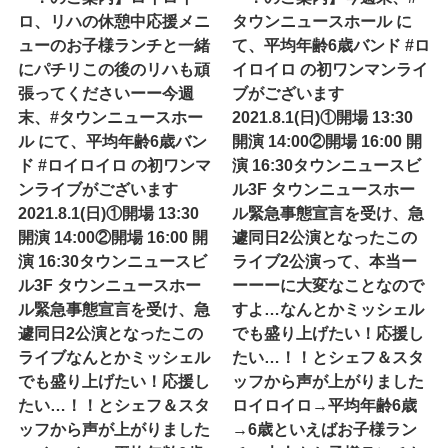
ロ、リハの休憩中応援メニ
タウンニュースホール に
ューのお子様ランチと一緒
て、平均年齢6歳バンド #ロ
にパチリこの後のリハも頑
イロイロ の初ワンマンライ
張ってくださいーー今週
ブがございます
末、#タウンニュースホー
2021.8.1(日)①開場 13:30
ル にて、平均年齢6歳バン
開演 14:00②開場 16:00 開
ド #ロイロイロ の初ワンマ
演 16:30タウンニュースビ
ンライブがございます
ル3F タウンニュースホー
2021.8.1(日)①開場 13:30
ル緊急事態宣言を受け、急
開演 14:00②開場 16:00 開
遽同日2公演となったこの
演 16:30タウンニュースビ
ライブ2公演って、本当ー
ル3F タウンニュースホー
ーーーに大変なことなので
ル緊急事態宣言を受け、急
すよ…なんとかミッシェル
遽同日2公演となったこの
でも盛り上げたい！応援し
ライブなんとかミッシェル
たい…！！とシェフ＆スタ
でも盛り上げたい！応援し
ッフから声が上がりました
たい…！！とシェフ＆スタ
ロイロイロ→平均年齢6歳
ッフから声が上がりました
→6歳といえばお子様ラン