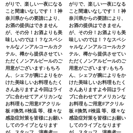
がりで、楽しい一夜になる
がりで、楽しい一夜になる
こと間違いなしです！！神
こと間違いなしです！！神
奈川県からの要請により、
奈川県からの要請により、
お酒の提供はできません
お酒の提供はできません
が、その分！お酒よりも美
が、その分！お酒よりも美
味しいのでは！？なスペシ
味しいのでは！？なスペシ
ャルなノンアルコールカク
ャルなノンアルコールカク
テル、樽から提供させてい
テル、樽から提供させてい
ただくノンアルビールのご
ただくノンアルビールのご
用意がございます♪もちろ
用意がございます♪もちろ
ん、シェフが腕によりをか
ん、シェフが腕によりをか
けた美味しいお料理もたく
けた美味しいお料理もたく
さんありますよ今回はライ
さんありますよ今回はライ
ブに合わせてアメリカンな
ブに合わせてアメリカンな
お料理もご用意#アクリル
お料理もご用意#アクリル
板 #換気 #検温 等、様々な
板 #換気 #検温 等、様々な
感染症対策を皆様にお願い
感染症対策を皆様にお願い
してのライブとなります
してのライブとなります
が、スタッフ、演奏者一
が、スタッフ、演奏者一