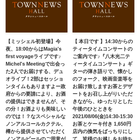
【ミッシェル初登場】今
【 本日です 】14:30からの
夜、18:00からはMagia's
ティータイムコンサートの
first voyageライブです♪
ご案内です♪『八木光二テ
Michel's Meetingで出会っ
ィータイムコンサート』ギ
た2人でお届けする、デュ
ターの弾き語りで、懐かし
オライブ！2部はセッショ
のフォーク、映画音楽等を
ンタイムもありますよー政
お届け致します️お茶とデザ
府からの要請により、お酒
ートをお召し上がりいただ
の提供はできませんが、そ
きながら、ゆったりとした
の分！お酒よりも美味しい
午後のひとときを️
のでは！？なスペシャルな
2021/08/06(金)14:30-15:30
ノンアルコールカクテル、
お茶とケーキ付き 1,650円
樽から提供させていただく
店内の換気をばっちりにし
ノンアルビールのご用意が
て、皆様のお越しをお待ち