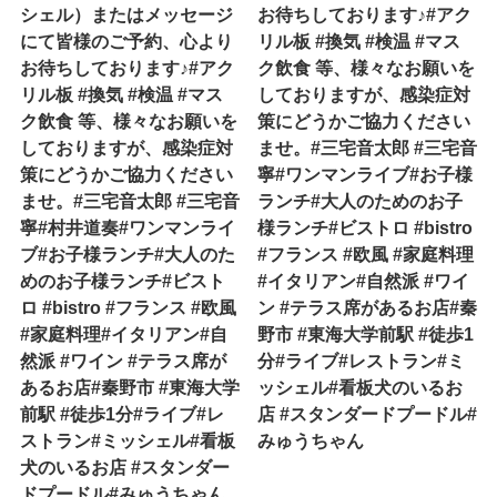
シェル）またはメッセージ
お待ちしております♪#アク
にて皆様のご予約、心より
リル板 #換気 #検温 #マス
お待ちしております♪#アク
ク飲食 等、様々なお願いを
リル板 #換気 #検温 #マス
しておりますが、感染症対
ク飲食 等、様々なお願いを
策にどうかご協力ください
しておりますが、感染症対
ませ。#三宅音太郎 #三宅音
策にどうかご協力ください
寧#ワンマンライブ#お子様
ませ。#三宅音太郎 #三宅音
ランチ#大人のためのお子
寧#村井道奏#ワンマンライ
様ランチ#ビストロ #bistro
ブ#お子様ランチ#大人のた
#フランス #欧風 #家庭料理
めのお子様ランチ#ビスト
#イタリアン#自然派 #ワイ
ロ #bistro #フランス #欧風
ン #テラス席があるお店#秦
#家庭料理#イタリアン#自
野市 #東海大学前駅 #徒歩1
然派 #ワイン #テラス席が
分#ライブ#レストラン#ミ
あるお店#秦野市 #東海大学
ッシェル#看板犬のいるお
前駅 #徒歩1分#ライブ#レ
店 #スタンダードプードル#
ストラン#ミッシェル#看板
みゅうちゃん
犬のいるお店 #スタンダー
ドプードル#みゅうちゃん